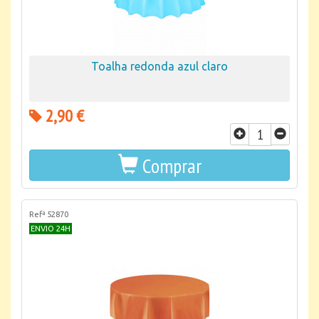
Toalha redonda azul claro
2,90 €
Comprar
Refª 52870
ENVIO 24H