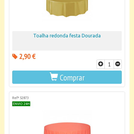
Toalha redonda festa Dourada
2,90 €
Comprar
Refª 52873
ENVIO 24H