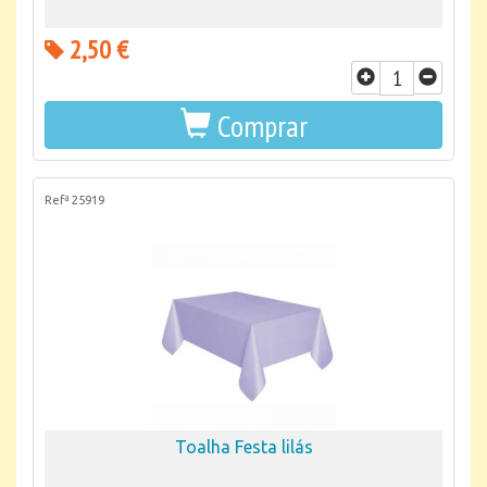
2,50 €
Comprar
Refª 25919
Toalha Festa lilás