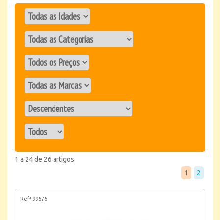
1 a 24 de 26 artigos
1
2
Refª 99676