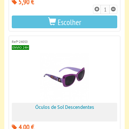
5,90 €
Escolher
Refª 24053
ENVIO 24H
Óculos de Sol Descendentes
4,00 €