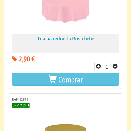
Toalha redonda Rosa bebé
2,90 €
Comprar
Refª 52875
ENVIO 24H