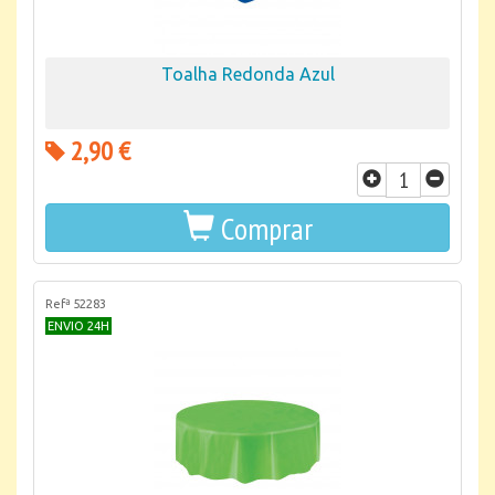
Toalha Redonda Azul
2,90 €
Comprar
Refª 52283
ENVIO 24H