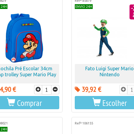
8829
Refª 85879
-
 24H
ENVIO 24H
4
ochila Pré Escolar 34cm
Fato Luigi Super Mario
p trolley Super Mario Play
Nintendo
4,90 €
39,92 €
Comprar
Escolher
08021
Refª 106155
 24H