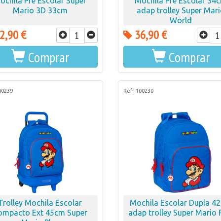
ochila Pré Escolar Super
Mochila Pré Escolar 34
Mario 3D 33cm
adap trolley Super Mar
World
2,90 €
36,90 €
Comprar
Comprar
00239
Refª 100230
Trolley Mochila Escolar
Mochila Escolar Dupla 4
ompacto Ext 45cm Super
adap trolley Super Mario 