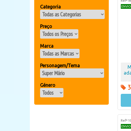
Refª 9
Categoria
ENVIO
Preço
Marca
Personagem/Tema
M
ada
Género
3
Refª 1
ENVIO