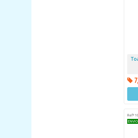
To
7
Refª 1
ENVIO