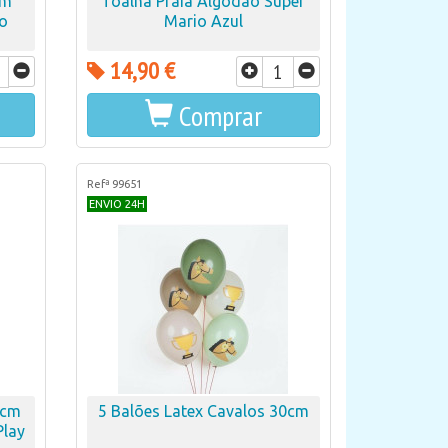
cm
Toalha Praia Algodão Super
io
Mario Azul
14,90 €
Comprar
Refª 99651
ENVIO 24H
2cm
5 Balões Latex Cavalos 30cm
Play