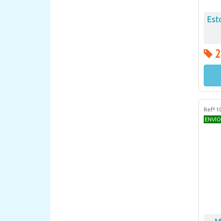
Est
2
Refª 1
ENVIO