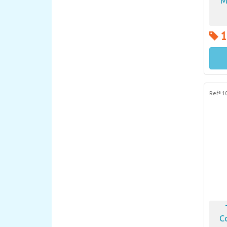
M
1
Refª 1
C