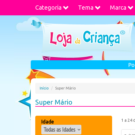
Categoria
Tema
Marca
Po
Início
Super Mário
Super Mário
1 a 24 
Idade