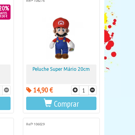
Refª 108276
20%
ANTES
9,90 €
Peluche Super Mário 20cm
14,90 €
Comprar
Refª 106029