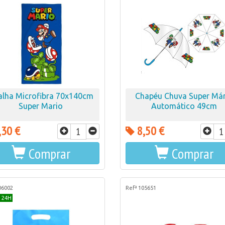
alha Microfibra 70x140cm
Chapéu Chuva Super Már
Super Mario
Automático 49cm
,30 €
8,50 €
Comprar
Comprar
06002
Refª 105651
 24H