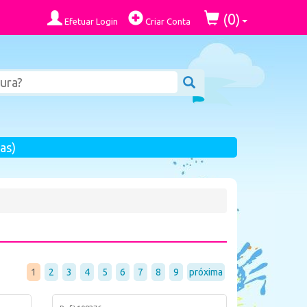
0
(
)
Efetuar Login
Criar Conta
as)
1
2
3
4
5
6
7
8
9
próxima