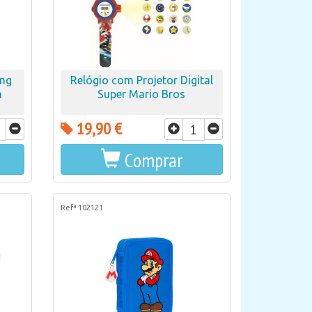
ng
Relógio com Projetor Digital
m
Super Mario Bros
19,90 €
Comprar
Refª 102121