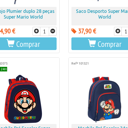
ojo Plumier duplo 28 peças
Saco Desporto Super Ma
Super Mario World
World
4,90 €
37,90 €
Comprar
Comprar
02075
Refª 101321
 24H