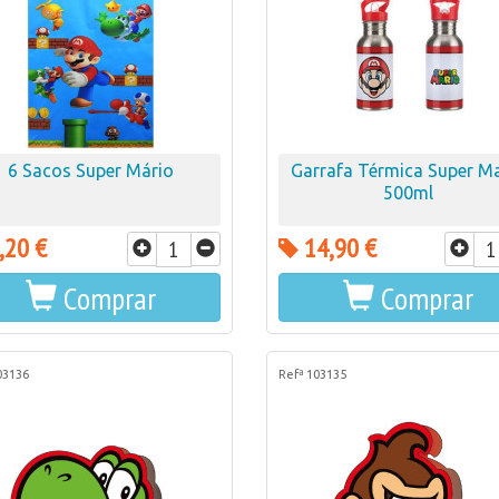
6 Sacos Super Mário
Garrafa Térmica Super M
500ml
,20 €
14,90 €
Comprar
Comprar
03136
Refª 103135