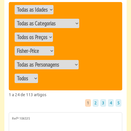
1 a 24 de 113 artigos
1
2
3
4
5
Refª 106535