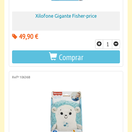
Xilofone Gigante Fisher-price
49,90 €
Comprar
Refª 106368