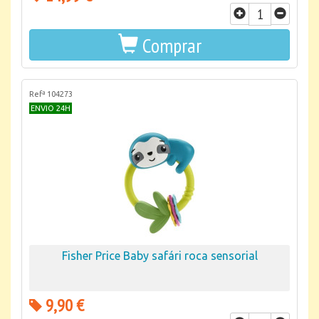
Comprar
Refª 104273
ENVIO 24H
Fisher Price Baby safári roca sensorial
9,90 €