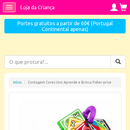
Loja da Criança
Toggle
navigation
Portes gratuitos a partir de 60€ (Portugal
Continental apenas)
Início
Contagem Cores Uno Aprende e Brinca Fisher-price