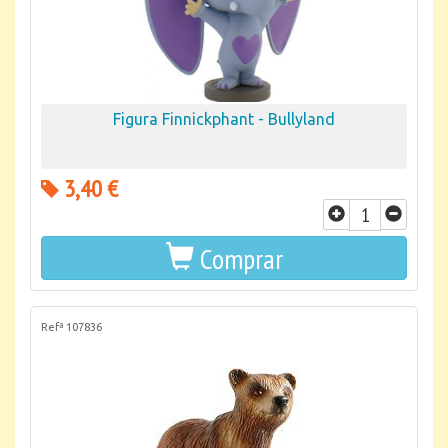
Figura Finnickphant - Bullyland
3,40 €
Comprar
Refª 107836