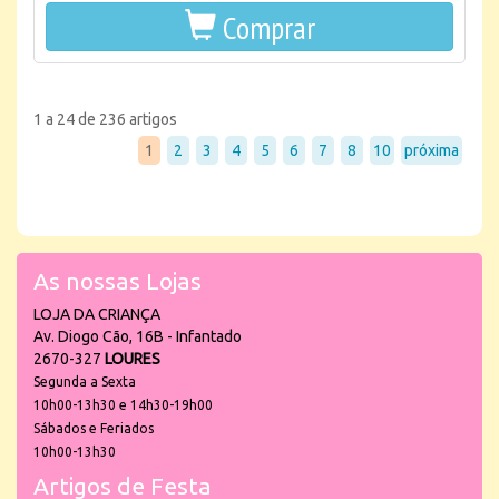
Comprar
1 a 24 de 236 artigos
1
2
3
4
5
6
7
8
10
próxima
As nossas Lojas
LOJA DA CRIANÇA
Av. Diogo Cão, 16B - Infantado
2670-327
LOURES
Segunda a Sexta
10h00-13h30 e 14h30-19h00
Sábados e Feriados
10h00-13h30
Artigos de Festa