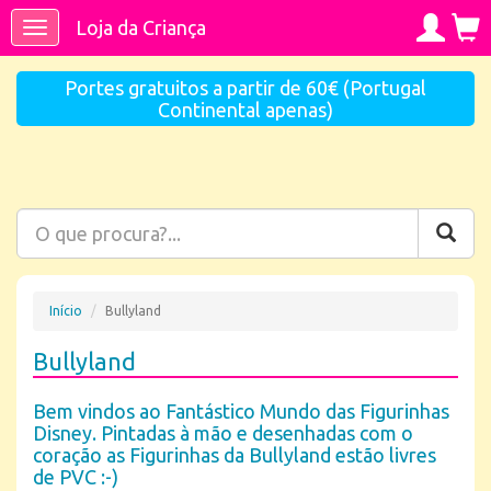
Loja da Criança
Toggle
navigation
Portes gratuitos a partir de 60€ (Portugal
Continental apenas)
Início
Bullyland
Bullyland
Bem vindos ao Fantástico Mundo das Figurinhas
Disney. Pintadas à mão e desenhadas com o
coração as Figurinhas da Bullyland estão livres
de PVC :-)