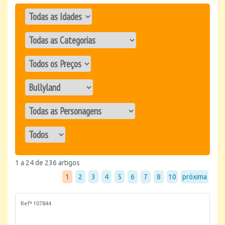
1 a 24 de 236 artigos
1
2
3
4
5
6
7
8
10
próxima
Refª 107844