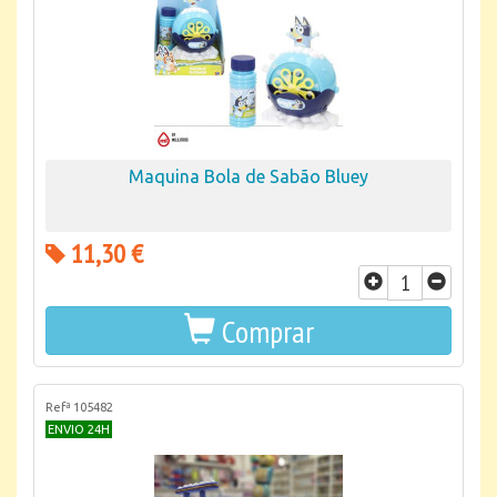
Maquina Bola de Sabão Bluey
11,30 €
Comprar
Refª 105482
ENVIO 24H