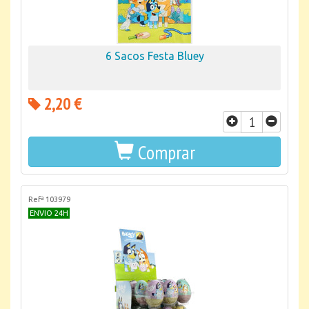
6 Sacos Festa Bluey
2,20 €
Comprar
Refª 103979
ENVIO 24H