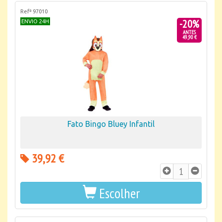
Refª 97010
-20%
ENVIO 24H
ANTES
49,90 €
Fato Bingo Bluey Infantil
39,92 €
Escolher