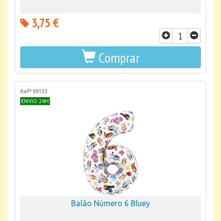
3,75 €
Comprar
Refª 99133
ENVIO 24H
Balão Número 6 Bluey