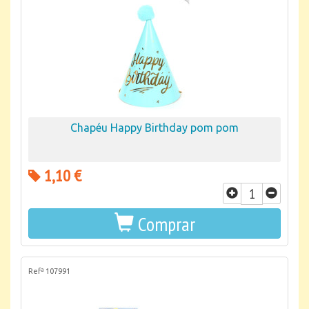
Chapéu Happy Birthday pom pom
1,10 €
Comprar
Refª 107991