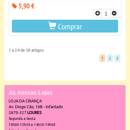
5,90 €
Comprar
1 a 24 de 58 artigos
1
2
3
As nossas Lojas
LOJA DA CRIANÇA
Av. Diogo Cão, 16B - Infantado
2670-327
LOURES
Segunda a Sexta
10h00-13h30 e 14h30-19h00