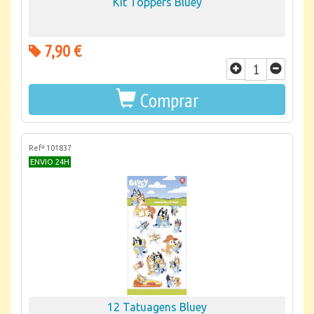
Kit Toppers Bluey
7,90 €
Comprar
Refª 101837
ENVIO 24H
12 Tatuagens Bluey