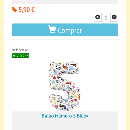
5,90 €
Comprar
Refª 99132
ENVIO 24H
Balão Número 5 Bluey