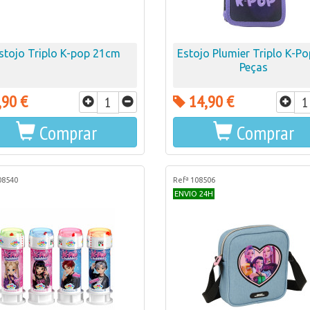
stojo Triplo K-pop 21cm
Estojo Plumier Triplo K-Po
Peças
,90 €
14,90 €
Comprar
Comprar
08540
Refª 108506
ENVIO 24H