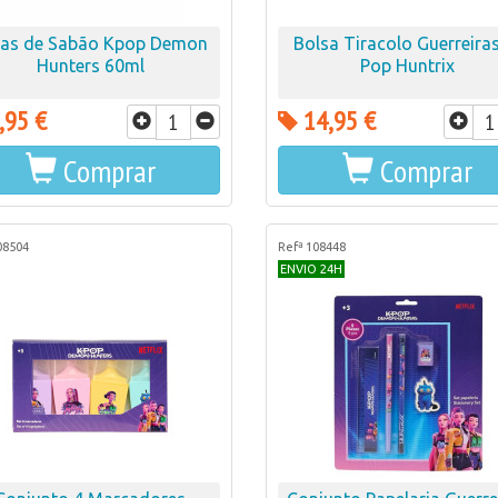
las de Sabão Kpop Demon
Bolsa Tiracolo Guerreiras
Hunters 60ml
Pop Huntrix
,95 €
14,95 €
Comprar
Comprar
08504
Refª 108448
ENVIO 24H