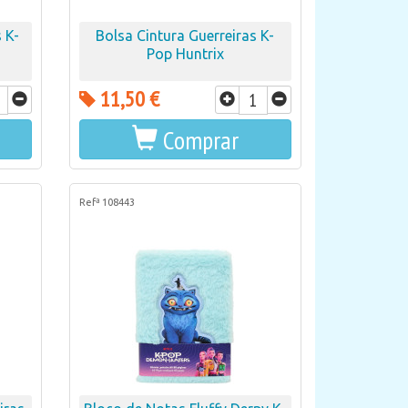
 K-
Bolsa Cintura Guerreiras K-
Pop Huntrix
11,50 €
Comprar
Refª 108443