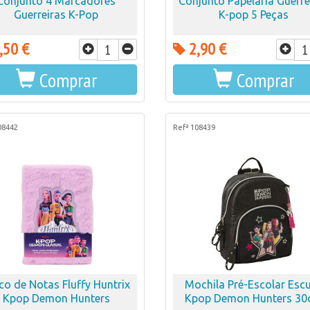
Conjunto 4 Marcadores
Conjunto Papelaria Guerre
Guerreiras K-Pop
K-pop 5 Peças
,50 €
2,90 €
Comprar
Comprar
08442
Refª 108439
co de Notas Fluffy Huntrix
Mochila Pré-Escolar Esc
Kpop Demon Hunters
Kpop Demon Hunters 3