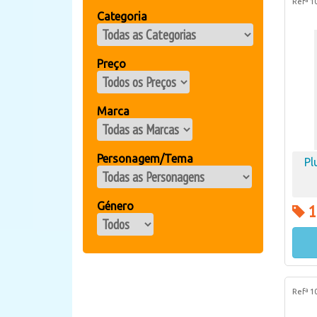
Refª 1
Categoria
Preço
Marca
Personagem/Tema
Pl
Género
1
Refª 1