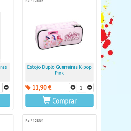
Refª 108567
iras
Estojo Duplo Guerreiras K-pop
Pink
11,90 €
Comprar
Refª 108564