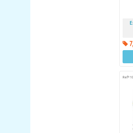
E
7
Refª 1