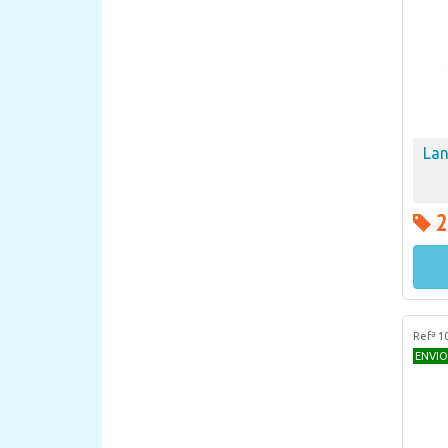
Lan
2
Refª 1
ENVIO