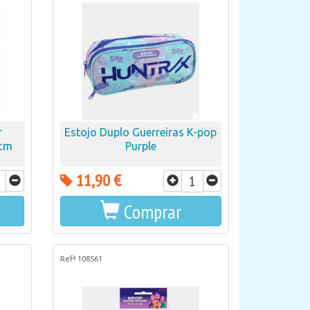
r
Estojo Duplo Guerreiras K-pop
6cm
Purple
11,90 €
Comprar
Refª 108561