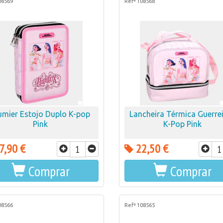
08569
Refª 108568
umier Estojo Duplo K-pop
Lancheira Térmica Guerre
Pink
K-Pop Pink
7,90 €
22,50 €
Comprar
Comprar
08566
Refª 108565