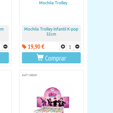
cm
Mochila Trolley Infantil K-pop
32cm
19,90 €
Comprar
Refª 108541