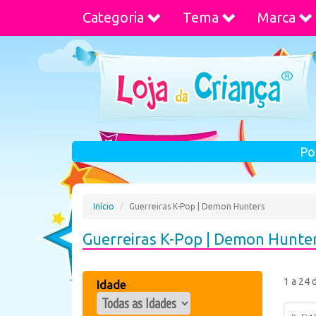
Categoria
Tema
Marca
Po
Início
Guerreiras K-Pop | Demon Hunters
Guerreiras K-Pop | Demon Hunte
1 a 24 
Idade