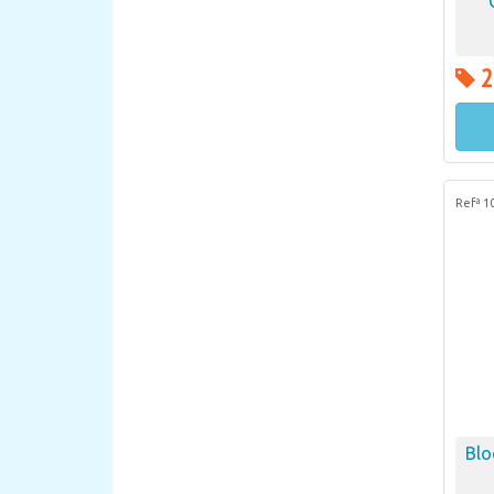
2
Refª 1
Blo