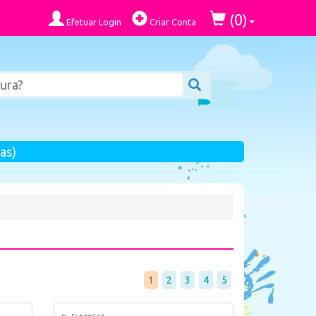
0
(
)
Efetuar Login
Criar Conta
as)
1
2
3
4
5