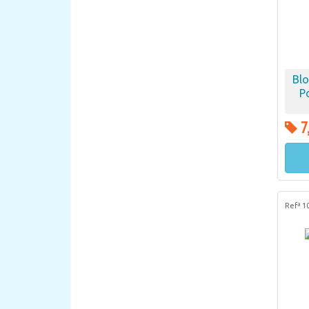
Blo
P
7
Refª 1