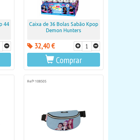
p 44
Caixa de 36 Bolas Sabão Kpop
Demon Hunters
32,40 €
Comprar
Refª 108505