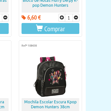
iras
Bloco de Notas Fluffy Derpy K-
pop Demon Hunters
6,60 €
Comprar
Refª 108438
ura
Mochila Escolar Escura Kpop
0cm
Demon Hunters 38cm