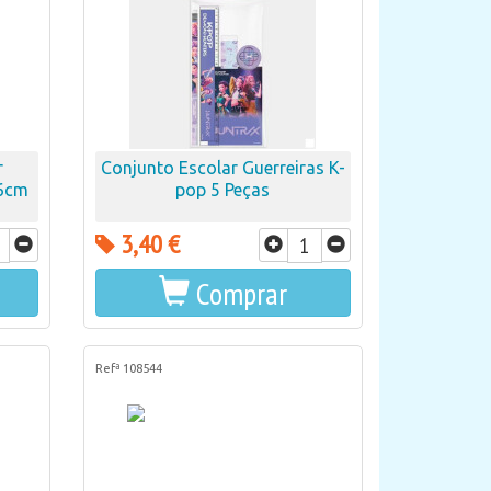
r
Conjunto Escolar Guerreiras K-
46cm
pop 5 Peças
3,40 €
Comprar
Refª 108544