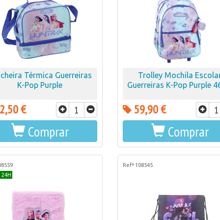
cheira Térmica Guerreiras
Trolley Mochila Escola
K-Pop Purple
Guerreiras K-Pop Purple 
2,50 €
59,90 €
Comprar
Comprar
08559
Refª 108545
 24H