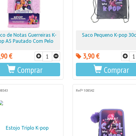
co de Notas Guerreiras K-
Saco Pequeno K-pop 30
op A5 Pautado Com Pelo
,90 €
3,90 €
Comprar
Comprar
08543
Refª 108542