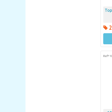
Top
2
Refª 1