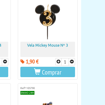
4
Vela Mickey Mouse Nº 3
1,90 €
Comprar
Refª 105790
ENVIO 24H