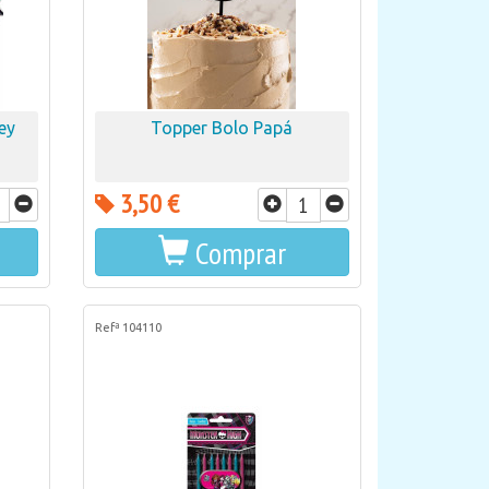
ey
Topper Bolo Papá
3,50 €
Comprar
Refª 104110