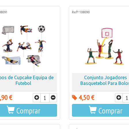
08091
Refª 108090
pos de Cupcake Equipa de
Conjunto Jogadores
Futebol
Basquetebol Para Bolo
,90 €
4,50 €
Comprar
Comprar