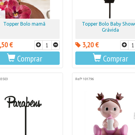
Topper Bolo mamã
Topper Bolo Baby Show
Grávida
,50 €
3,20 €
Comprar
Comprar
03503
Refª 101796