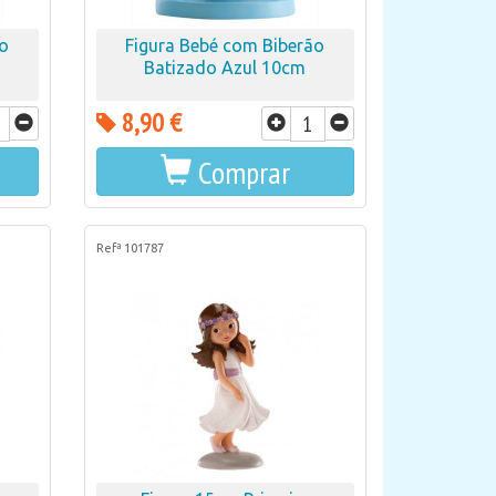
ão
Figura Bebé com Biberão
Batizado Azul 10cm
8,90 €
Comprar
Refª 101787