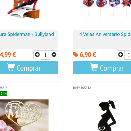
ura Spiderman - Bullyland
4 Velas Aniversário Spid
4,99 €
6,90 €
Comprar
Comprar
05213
Refª 105212
 24H