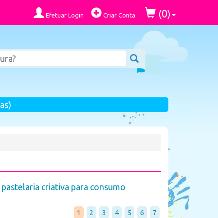
0
(
)
Efetuar Login
Criar Conta
as)
 pastelaria criativa para consumo
1
2
3
4
5
6
7