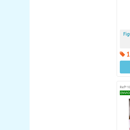
Fig
1
Refª 1
ENVIO