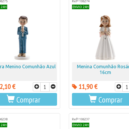
06275
Refª 106274
 24H
ENVIO 24H
ura Menino Comunhão Azul
Menina Comunhão Rosá
16cm
2,10 €
11,90 €
Comprar
Comprar
06238
Refª 106237
 24H
ENVIO 24H