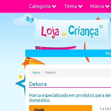
Categoria
Tema
Marca
Po
Início
Dekora
Dekora
Marca especializada em produtos para deco
doméstico.
1 a 24 
Idade