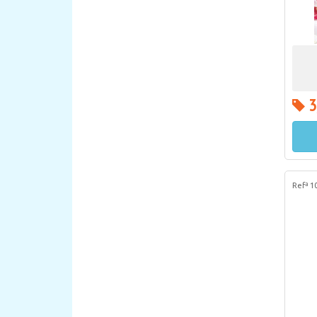
3
Refª 1