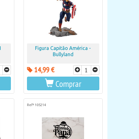
1
Figura Capitão América -
Bullyland
14,99 €
Comprar
Refª 105214