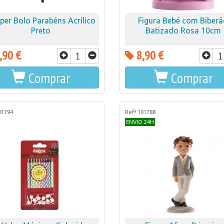
per Bolo Parabéns Acrílico
Figura Bebé com Biber
Preto
Batizado Rosa 10cm
,90 €
8,90 €
Comprar
Comprar
01794
Refª 101788
ENVIO 24H