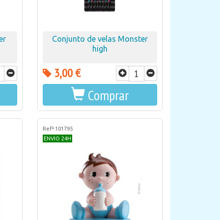
er
Conjunto de velas Monster
high
3,00 €
Comprar
Refª 101795
ENVIO 24H