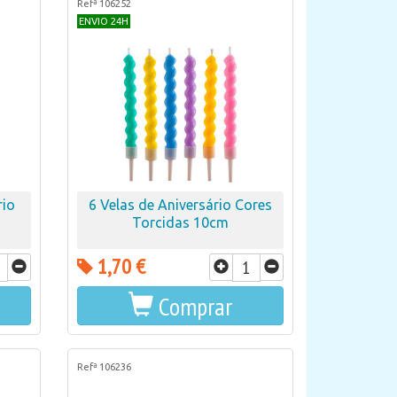
Refª 106252
ENVIO 24H
rio
6 Velas de Aniversário Cores
Torcidas 10cm
1,70 €
Comprar
Refª 106236