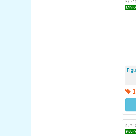
Refª 1
ENVIO
Fig
1
Refª 1
ENVIO