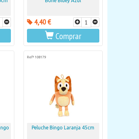
40cm
Boné Bluey Azul
4,40 €
Comprar
Refª 108179
Bingo
Peluche Bingo Laranja 45cm