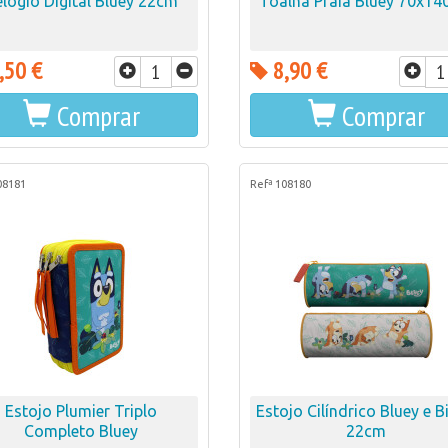
lógio Digital Bluey 22cm
Toalha Praia Bluey 70x1
,50 €
8,90 €
Comprar
Comprar
08181
Refª 108180
Estojo Plumier Triplo
Estojo Cilíndrico Bluey e 
Completo Bluey
22cm