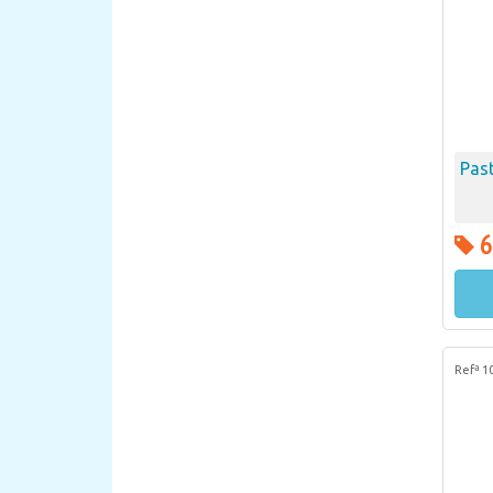
Pas
6
Refª 1