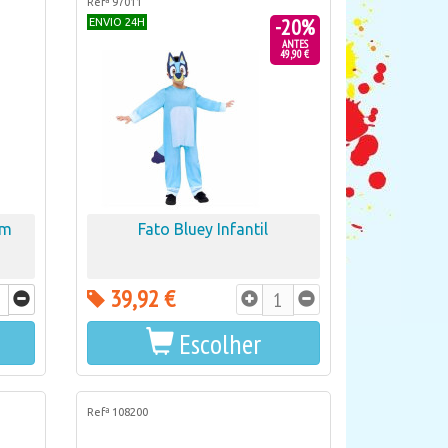
Refª 97011
-20%
ENVIO 24H
ANTES
49,90 €
cm
Fato Bluey Infantil
39,92 €
Escolher
Refª 108200