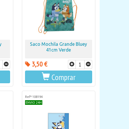
y
Saco Mochila Grande Bluey
41cm Verde
3,50 €
Comprar
Refª 108194
ENVIO 24H