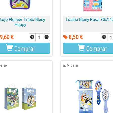
tojo Plumier Triplo Bluey
Toalha Bluey Rosa 70x1
Happy
9,60 €
8,50 €
Comprar
Comprar
08189
Refª 108188