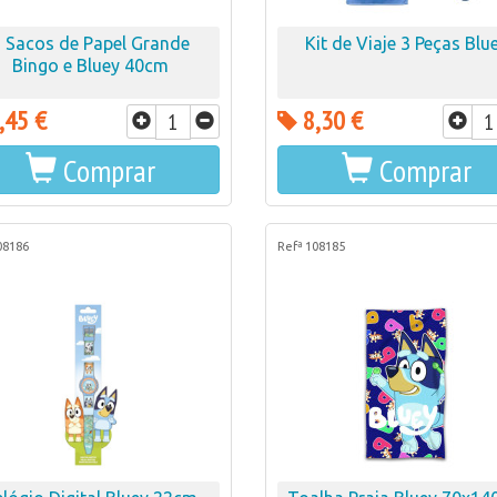
 Sacos de Papel Grande
Kit de Viaje 3 Peças Blu
Bingo e Bluey 40cm
,45 €
8,30 €
Comprar
Comprar
08186
Refª 108185