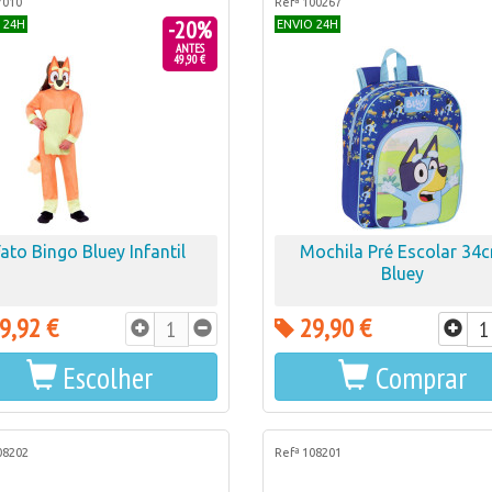
7010
Refª 100267
-20%
 24H
ENVIO 24H
ANTES
49,90 €
Fato Bingo Bluey Infantil
Mochila Pré Escolar 34
Bluey
9,92 €
29,90 €
Escolher
Comprar
08202
Refª 108201