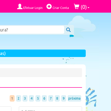
0
(
)
Efetuar Login
Criar Conta
as)
1
2
3
4
5
6
7
8
9
próxima