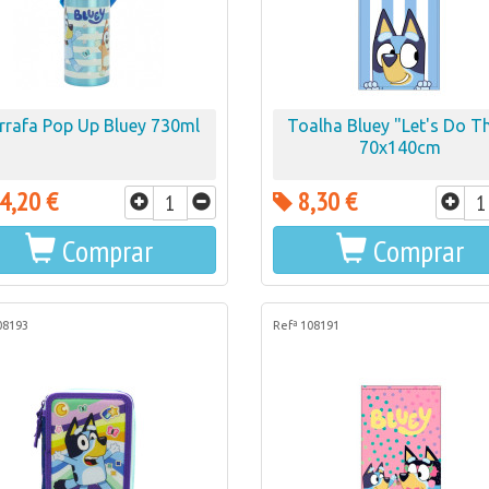
rrafa Pop Up Bluey 730ml
Toalha Bluey "Let's Do Th
70x140cm
4,20 €
8,30 €
Comprar
Comprar
08193
Refª 108191