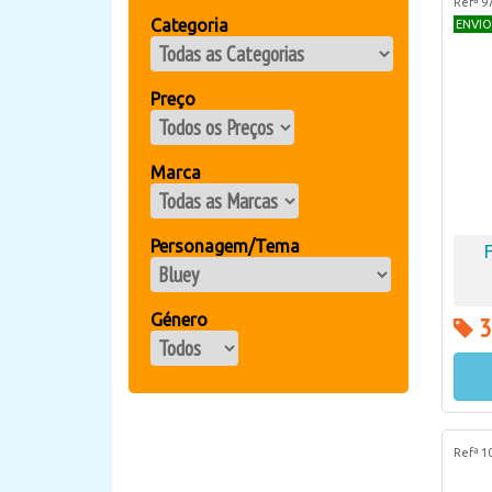
Refª 9
Categoria
ENVIO
Preço
Marca
Personagem/Tema
Género
3
Refª 1