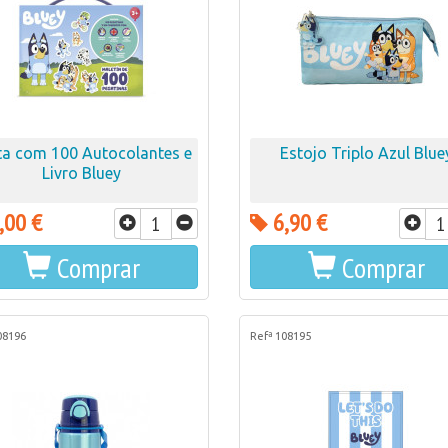
ta com 100 Autocolantes e
Estojo Triplo Azul Blue
Livro Bluey
,00 €
6,90 €
Comprar
Comprar
08196
Refª 108195