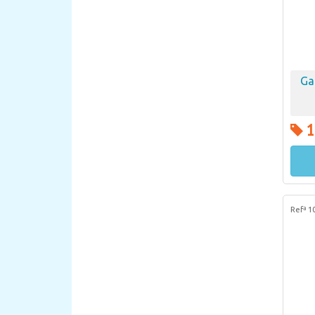
Ga
1
Refª 1