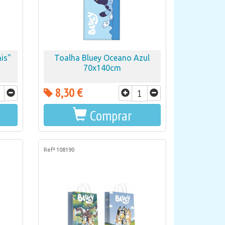
is"
Toalha Bluey Oceano Azul
70x140cm
8,30 €
Comprar
Refª 108190