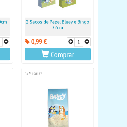
40cm
2 Sacos de Papel Bluey e Bingo
32cm
0,99 €
Comprar
Refª 108187