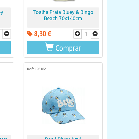
ey
Toalha Praia Bluey & Bingo
Beach 70x140cm
8,30 €
Comprar
Refª 108182