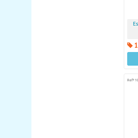
Es
1
Refª 1