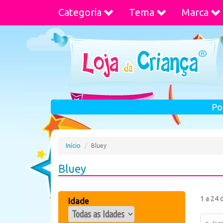
Categoria
Tema
Marca
Po
Início
Bluey
Bluey
1 a 24 
Idade