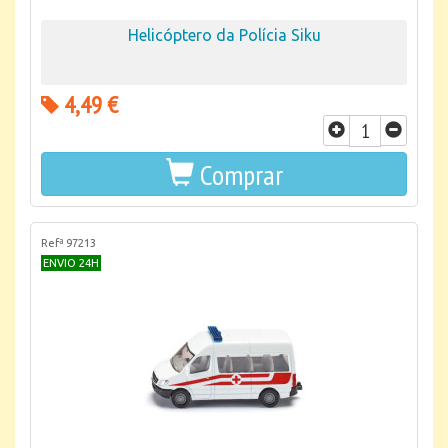
Helicóptero da Polícia Siku
4,49 €
Comprar
Refª 97213
ENVIO 24H