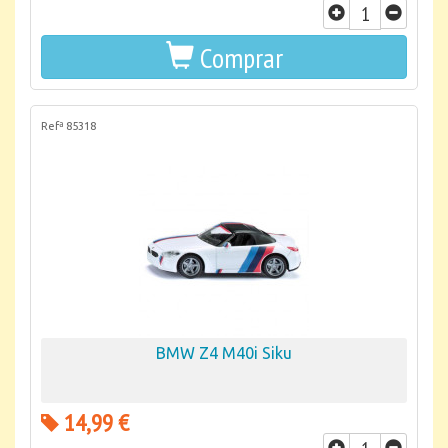
Comprar
Refª 85318
BMW Z4 M40i Siku
14,99 €