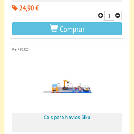
24,90 €
Comprar
Refª 85323
Cais para Navios Siku