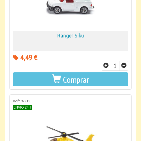
Ranger Siku
4,49 €
Comprar
Refª 97219
ENVIO 24H