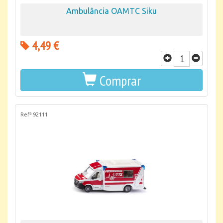
Ambulância OAMTC Siku
4,49 €
Comprar
Refª 92111