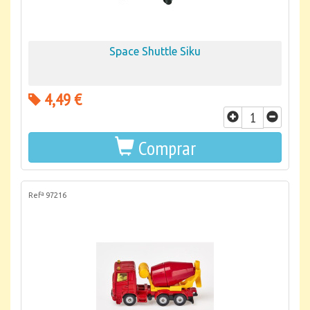
Space Shuttle Siku
4,49 €
Comprar
Refª 97216