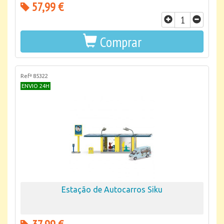
57,99 €
Comprar
Refª 85322
ENVIO 24H
Estação de Autocarros Siku