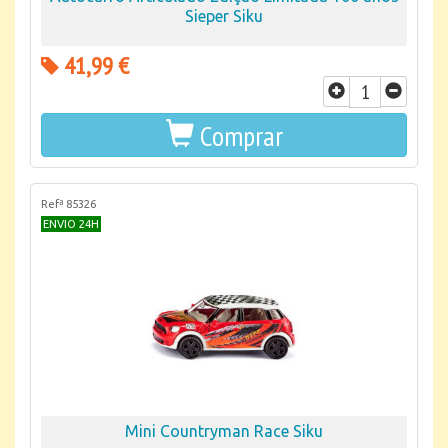
Sieper Siku
41,99 €
Comprar
Refª 85326
ENVIO 24H
Mini Countryman Race Siku