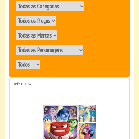
Refª 105757