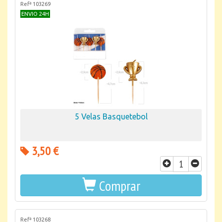
Refª 103269
ENVIO 24H
5 Velas Basquetebol
3,50 €
Comprar
Refª 103268