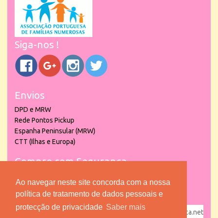
Siga-nos !
Envios
DPD e MRW
Rede Pontos Pickup
Espanha Peninsular (MRW)
CTT (Ilhas e Europa)
Compre com Segurança
Ao navegar neste site concorda com a nossa
política de tratamento de dados pessoais e
protecção de privacidade
Saber mais
powered by
puber!a
| © 2026 Copyright www.lojadacrianca.net