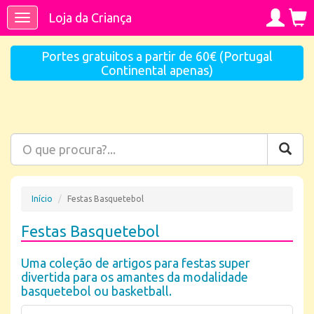
Loja da Criança
Toggle
navigation
Portes gratuitos a partir de 60€ (Portugal
Continental apenas)
Início
Festas Basquetebol
Festas Basquetebol
Uma coleção de artigos para festas super
divertida para os amantes da modalidade
basquetebol ou basketball.