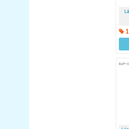
Lá
1
Refª 1