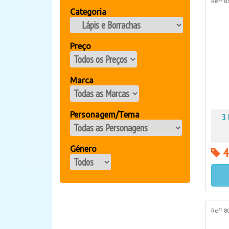
Refª 8
Categoria
Preço
Marca
Personagem/Tema
3
Género
4
Refª 8