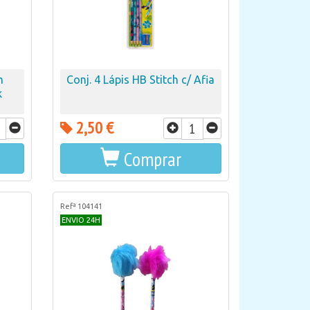
m
Conj. 4 Lápis HB Stitch c/ Afia
k
2,50 €
Comprar
Refª 104141
ENVIO 24H