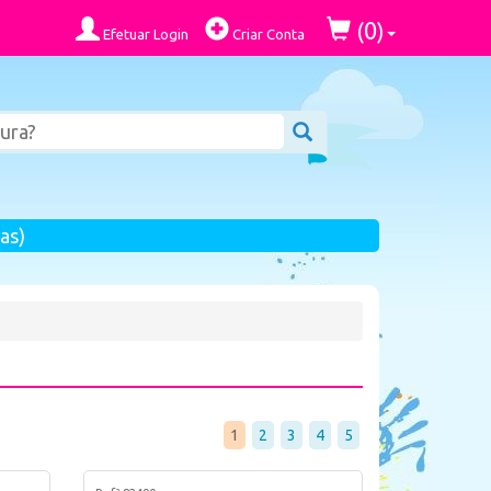
0
(
)
Efetuar Login
Criar Conta
as)
1
2
3
4
5