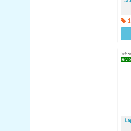
Láp
1
Refª 9
ENVIO
Lá