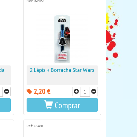
Refª 82490
da
2 Lápis + Borracha Star Wars
2,20 €
Comprar
Refª 65481