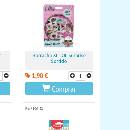
r
Borracha XL LOL Surprise
Sortido
1,90 €
Comprar
Refª 106452