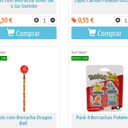
is com Borracha Sonic Let
Lápis Carvão Futebol sor
´s Go Sortido
,50 €
0,55 €
Comprar
Comprar
6693
Refª 96691
 24H
ENVIO 24H
pis com Borracha Dragon
Pack 4 Borrachas Poké
Ball