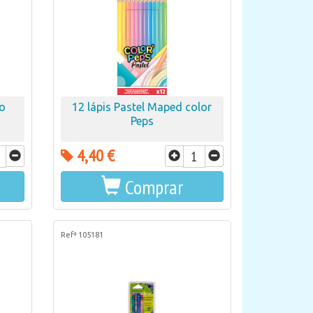
to
12 lápis Pastel Maped color
Peps
4,40 €
Comprar
Refª 105181