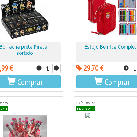
Borracha preta Pirata -
Estojo Benfica Comple
sortido
,99 €
29,70 €
Comprar
Comprar
05569
Refª 105272
 24H
ENVIO 24H