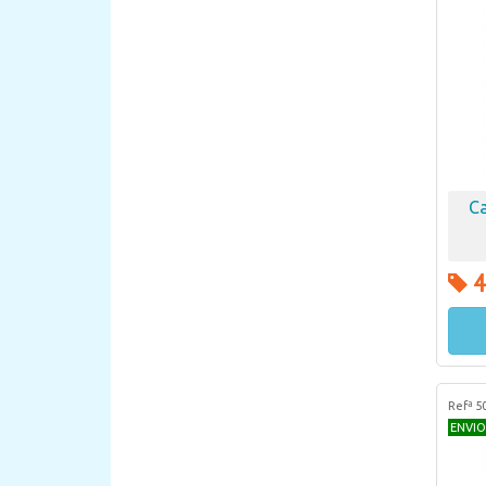
Ca
4
Refª 5
ENVIO