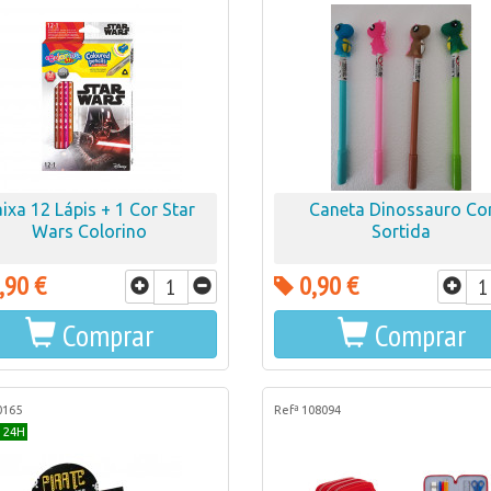
ixa 12 Lápis + 1 Cor Star
Caneta Dinossauro Co
Wars Colorino
Sortida
,90 €
0,90 €
Comprar
Comprar
0165
Refª 108094
 24H