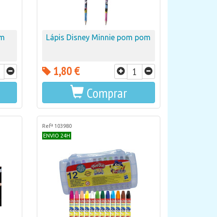
om
Lápis Disney Minnie pom pom
1,80 €
Comprar
Refª 103980
ENVIO 24H