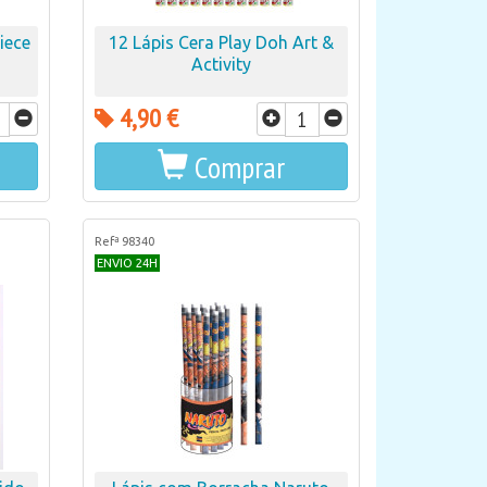
iece
12 Lápis Cera Play Doh Art &
Activity
4,90 €
Comprar
Refª 98340
ENVIO 24H