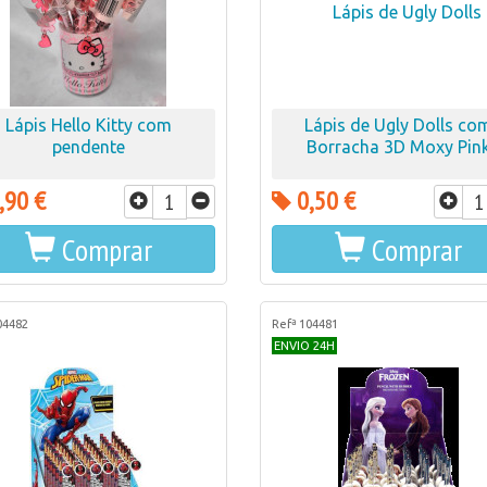
Lápis Hello Kitty com
Lápis de Ugly Dolls co
pendente
Borracha 3D Moxy Pin
,90 €
0,50 €
Comprar
Comprar
04482
Refª 104481
ENVIO 24H