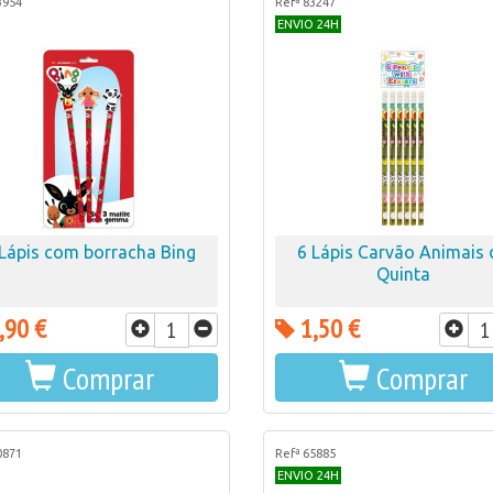
3954
Refª 83247
ENVIO 24H
 Lápis com borracha Bing
6 Lápis Carvão Animais 
Quinta
,90 €
1,50 €
Comprar
Comprar
0871
Refª 65885
ENVIO 24H