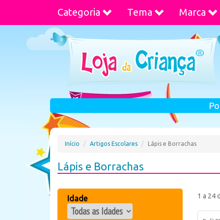
Categoria
Tema
Marca
Po
Início
Artigos Escolares
Lápis e Borrachas
Lápis e Borrachas
1 a 24 
Idade