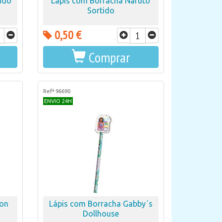
tido
Lápis com Borracha Naruto
Sortido
0,50 €
Comprar
Refª 96690
ENVIO 24H
mon
Lápis com Borracha Gabby´s
Dollhouse