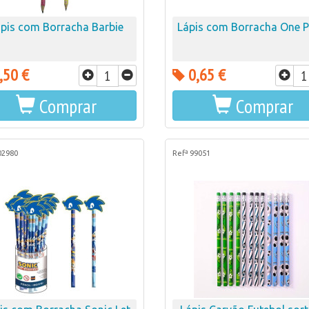
pis com Borracha Barbie
Lápis com Borracha One P
,50 €
0,65 €
Comprar
Comprar
02980
Refª 99051