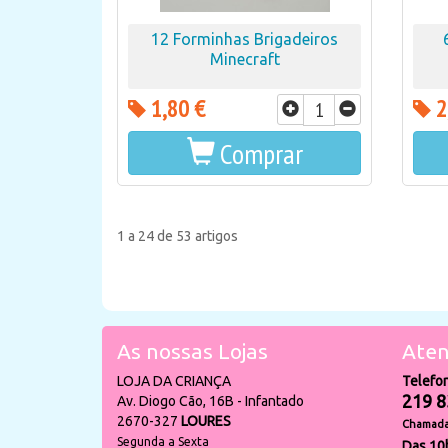
12 Forminhas Brigadeiros
Minecraft
1,80 €
2
Comprar
1 a 24 de 53 artigos
As nossas Lojas
Aten
LOJA DA CRIANÇA
Telefo
219 8
Av. Diogo Cão, 16B - Infantado
2670-327
LOURES
Chamada 
Segunda a Sexta
Das 10