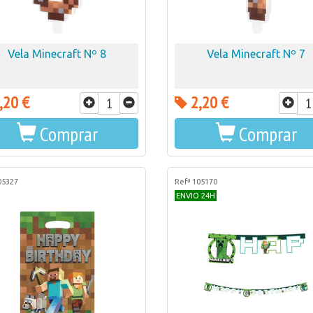
Vela Minecraft Nº 8
Vela Minecraft Nº 7
,20 €
2,20 €
Comprar
Comprar
05327
Refª 105170
ENVIO 24H