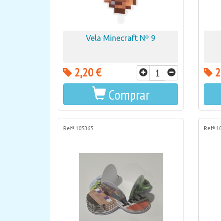
Vela Minecraft Nº 9
2,20 €
2
Comprar
Refª 105365
Refª 1