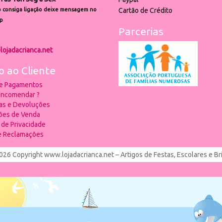
 consiga ligação deixe mensagem no
Cartão de Crédito
p
Parcerias
lojadacrianca.net
o ao Cliente
 e Pagamentos
ncomendar ?
ias e Devoluções
ões de Venda
a de Privacidade
de Reclamações
026 Copyright www.lojadacrianca.net – Artigos de Festas, Escolares e B