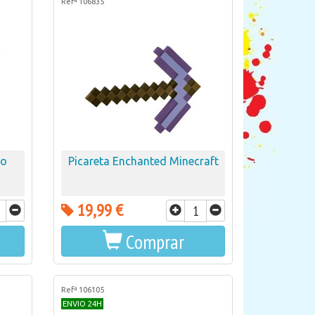
Refª 106835
do
Picareta Enchanted Minecraft
19,99 €
Comprar
Refª 106105
ENVIO 24H