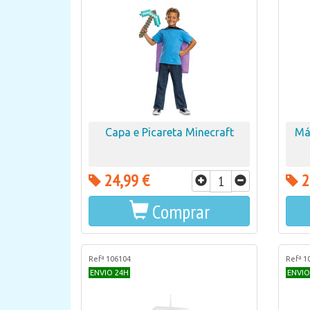
Capa e Picareta Minecraft
Má
24,99 €
2
Comprar
Refª 106104
Refª 1
ENVIO 24H
ENVIO