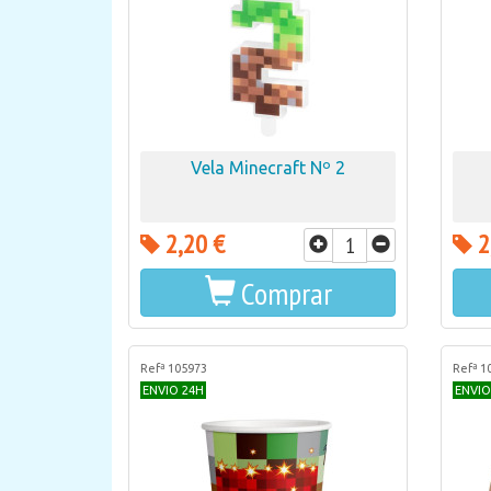
Vela Minecraft Nº 2
2,20 €
2
Comprar
Refª 105973
Refª 1
ENVIO 24H
ENVIO