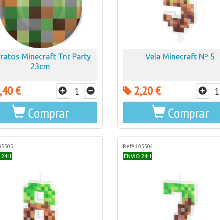
Pratos Minecraft Tnt Party
Vela Minecraft Nº 5
23cm
,40 €
2,20 €
Comprar
Comprar
05505
Refª 105504
 24H
ENVIO 24H