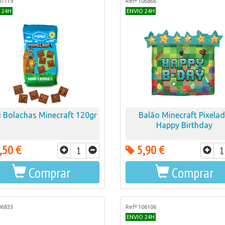
07119
Refª 106866
 24H
ENVIO 24H
i Bolachas Minecraft 120gr
Balão Minecraft Pixela
Happy Birthday
,50 €
5,90 €
Comprar
Comprar
06833
Refª 106106
ENVIO 24H