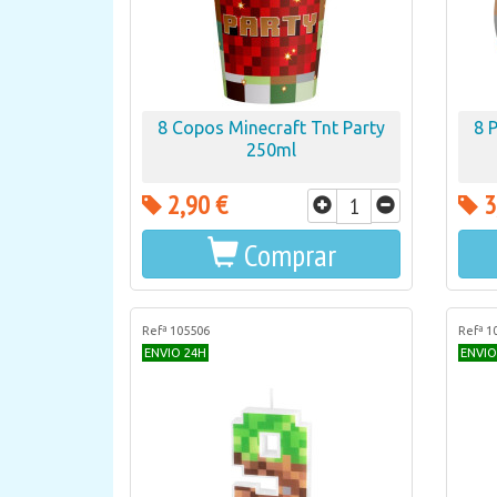
8 Copos Minecraft Tnt Party
8 
250ml
2,90 €
3
Comprar
Refª 105506
Refª 1
ENVIO 24H
ENVIO