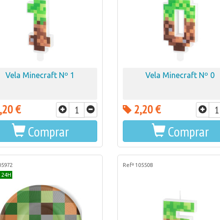
Vela Minecraft Nº 1
Vela Minecraft Nº 0
,20 €
2,20 €
Comprar
Comprar
05972
Refª 105508
 24H