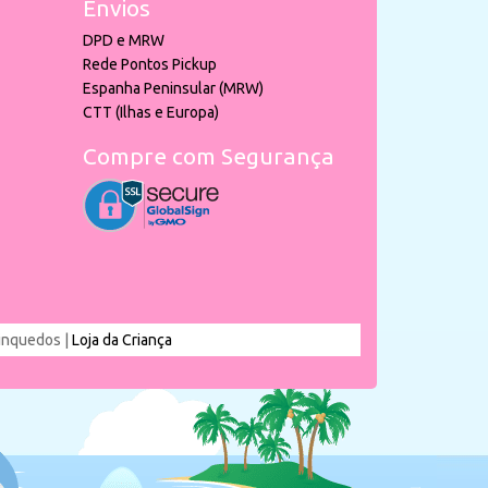
Envios
DPD e MRW
Rede Pontos Pickup
Espanha Peninsular (MRW)
CTT (Ilhas e Europa)
Compre com Segurança
rinquedos |
Loja da Criança