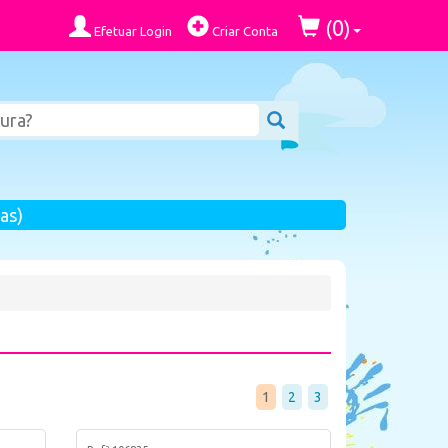
0
(
)
Efetuar Login
Criar Conta
as)
1
2
3