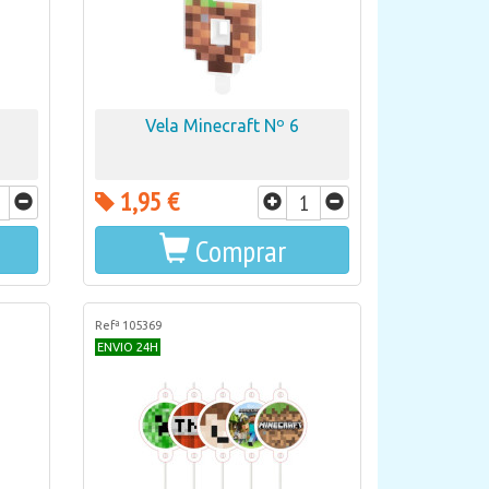
Vela Minecraft Nº 6
1,95 €
Comprar
Refª 105369
ENVIO 24H