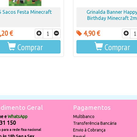
6 Sacos Festa Minecraft
Grinalda Banner Happ
Birthday Minecraft 2m
,20 €
4,90 €
Comprar
Comprar
dimento Geral
Pagamentos
ne e
WhatsApp
Multibanco
31 150
Transferência Bancária
Envio à Cobrança
para a rede fixa nacional
h às 18h Seg a Sex
Paypal