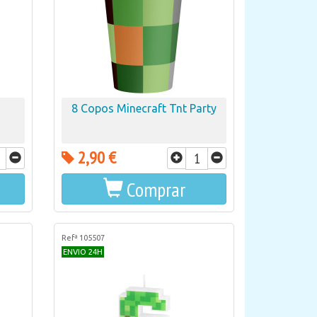
8 Copos Minecraft Tnt Party
2,90 €
Comprar
Refª 105507
ENVIO 24H