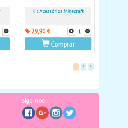
y
Kit Acessórios Minecraft
29,90 €
Comprar
1
2
3
Siga-nos !