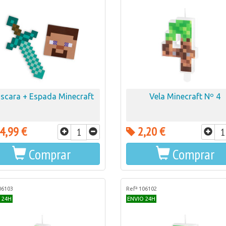
scara + Espada Minecraft
Vela Minecraft Nº 4
4,99 €
2,20 €
Comprar
Comprar
06103
Refª 106102
 24H
ENVIO 24H