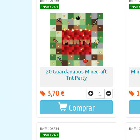
Refª 107466
Refª 1
ENVIO 24H
ENVIO
20 Guardanapos Minecraft
Min
Tnt Party
3,70 €
1
Comprar
Refª 106834
Refª 1
ENVIO 24H