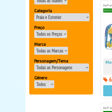
Refª 6
Categoria
ENVIO
Preço
Marca
Personagem/Tema
Moc
Género
6
Refª 5