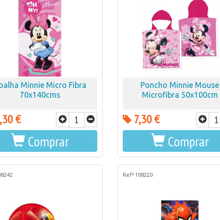
oalha Minnie Micro Fibra
Poncho Minnie Mouse
70x140cms
Microfibra 50x100cm
,30 €
7,30 €
Comprar
Comprar
08242
Refª 108220