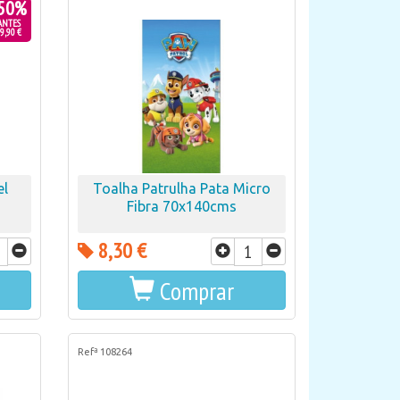
50%
ANTES
9,90 €
el
Toalha Patrulha Pata Micro
Fibra 70x140cms
8,30 €
Comprar
Refª 108264