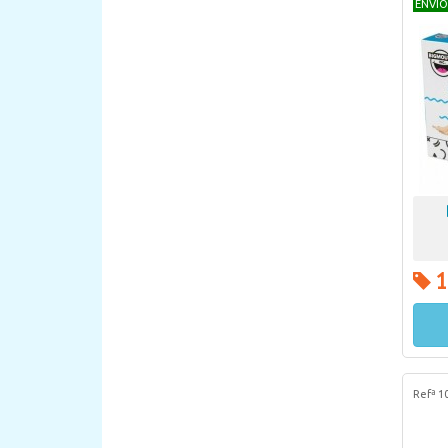
ENVIO
1
Refª 1