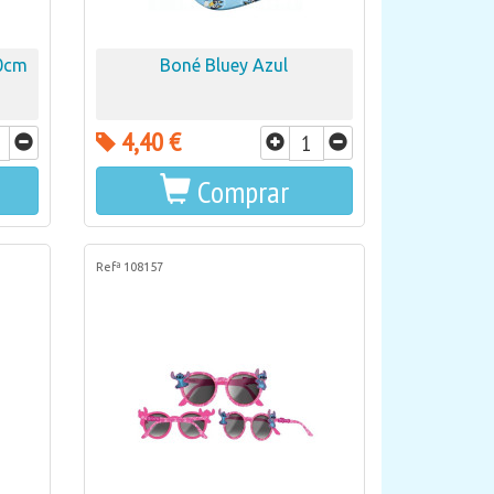
40cm
Boné Bluey Azul
4,40 €
Comprar
Refª 108157