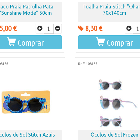
aco Praia Patrulha Pata
Toalha Praia Stitch "Oha
"Sunshine Mode" 50cm
70x140cm
5,00 €
8,30 €
Comprar
Comprar
08156
Refª 108155
culos de Sol Stitch Azuis
Óculos de Sol Frozen