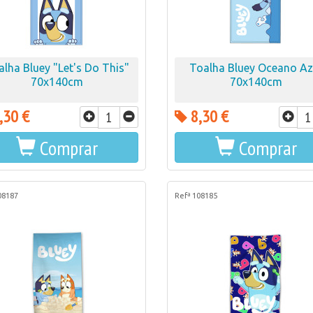
alha Bluey "Let's Do This"
Toalha Bluey Oceano Az
70x140cm
70x140cm
,30 €
8,30 €
Comprar
Comprar
08187
Refª 108185