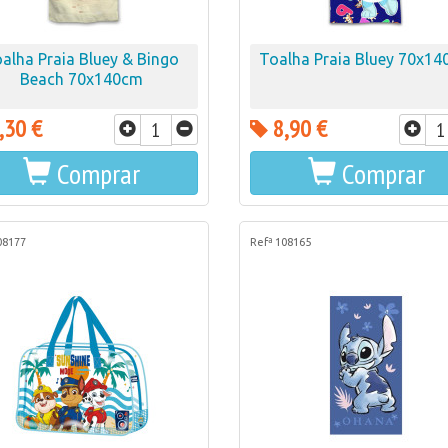
alha Praia Bluey & Bingo
Toalha Praia Bluey 70x1
Beach 70x140cm
,30 €
8,90 €
Comprar
Comprar
08177
Refª 108165