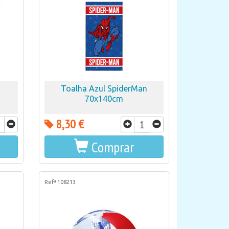
Toalha Azul SpiderMan
70x140cm
8,30 €
Comprar
Refª 108213