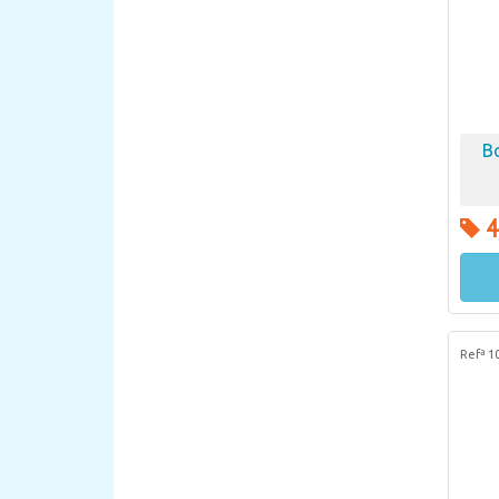
B
4
Refª 1