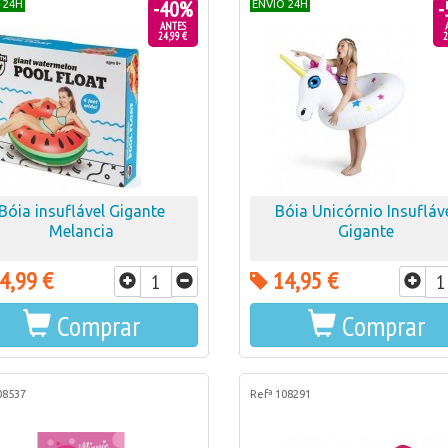
-40%
-
 24H
ENVIO 24H
ANTES
24,99 €
2
Bóia insuflável Gigante
Bóia Unicórnio Insufláv
Melancia
Gigante
4,99 €
14,95 €
Comprar
Comprar
08537
Refª 108291