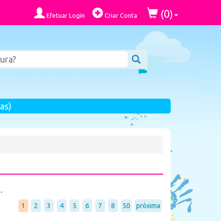
0
(
)
Efetuar Login
Criar Conta
as)
.
1
2
3
4
5
6
7
8
50
próxima