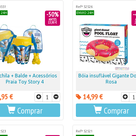
4551
Refª 52526
-50%
-
 24H
ENVIO 24H
ANTES
13,90 €
2
hila + Balde + Acessórios
Bóia insuflável Gigante D
Praia Toy Story 4
Rosa
,95 €
14,99 €
Comprar
Comprar
2523
Refª 52521