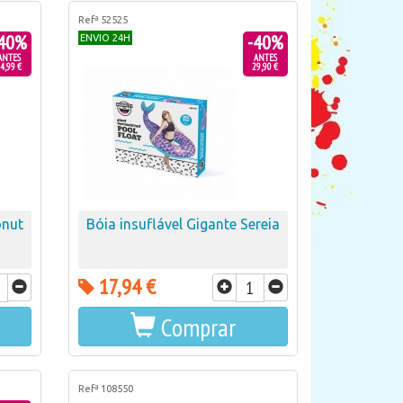
Refª 52525
40%
-40%
ENVIO 24H
ANTES
ANTES
4,99 €
29,90 €
onut
Bóia insuflável Gigante Sereia
17,94 €
Comprar
Refª 108550