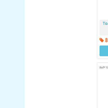
To
8
Refª 1