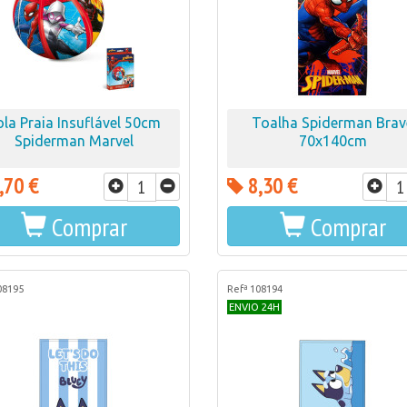
ola Praia Insuflável 50cm
Toalha Spiderman Brav
Spiderman Marvel
70x140cm
,70 €
8,30 €
Comprar
Comprar
08195
Refª 108194
ENVIO 24H