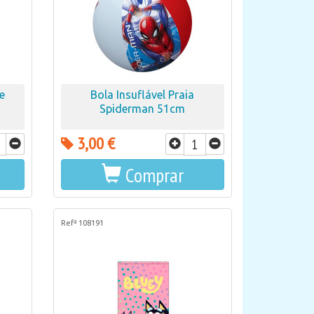
e
Bola Insuflável Praia
Spiderman 51cm
3,00 €
Comprar
Refª 108191