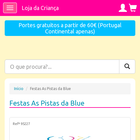
Loja da Criança
Toggle
navigation
Portes gratuitos a partir de 60€ (Portugal
Continental apenas)
Início
Festas As Pistas da Blue
Festas As Pistas da Blue
Refª 95227