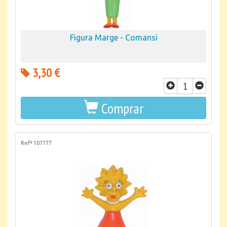
Figura Marge - Comansi
3,30 €
Comprar
Refª 107777