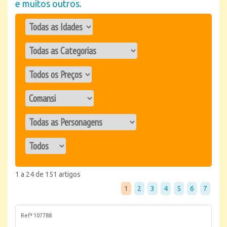
e muitos outros.
1 a 24 de 151 artigos
1
2
3
4
5
6
7
Refª 107788