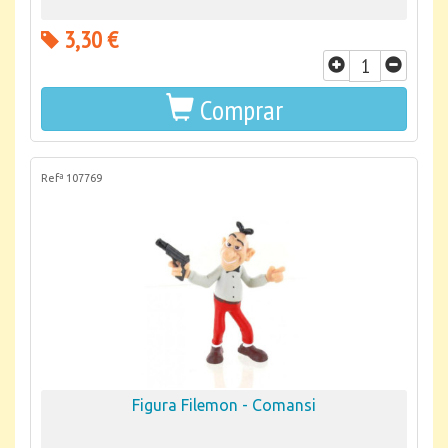
3,30 €
Comprar
Refª 107769
Figura Filemon - Comansi