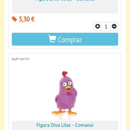
3,30 €
Comprar
Refª 107771
Figura Diva Lilas - Comansi