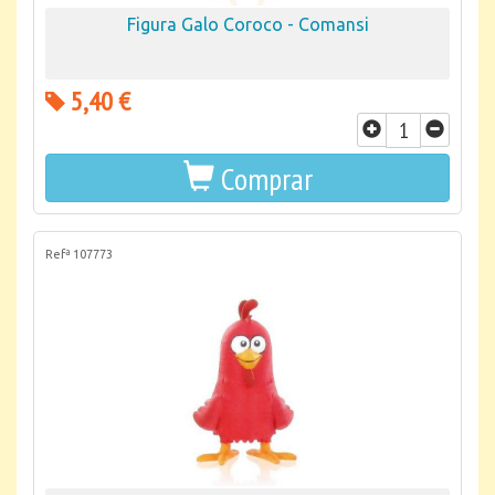
Figura Galo Coroco - Comansi
5,40 €
Comprar
Refª 107773