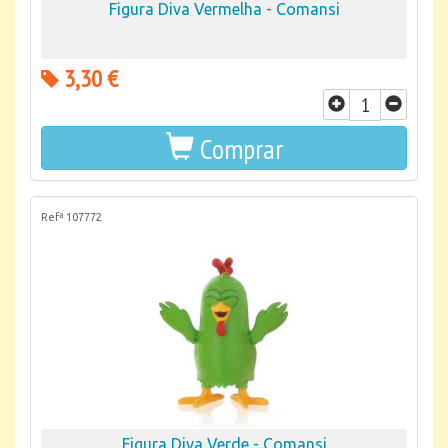
Figura Diva Vermelha - Comansi
3,30 €
Comprar
Refª 107772
Figura Diva Verde - Comansi