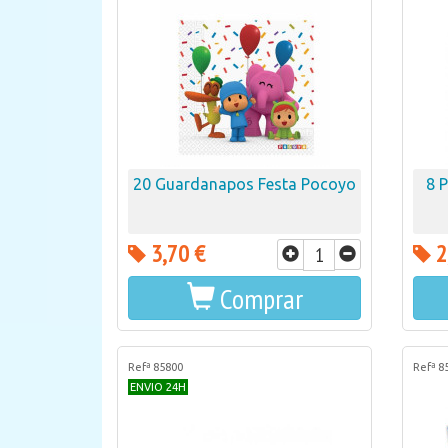
20 Guardanapos Festa Pocoyo
8 
3,70 €
2
Comprar
Refª 85800
Refª 8
ENVIO 24H