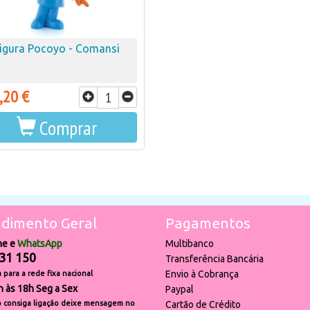
igura Pocoyo - Comansi
,20 €
Comprar
dimento Geral
Pagamentos
ne e
WhatsApp
Multibanco
31 150
Transferência Bancária
Envio à Cobrança
para a rede fixa nacional
h às 18h Seg a Sex
Paypal
 consiga ligação deixe mensagem no
Cartão de Crédito