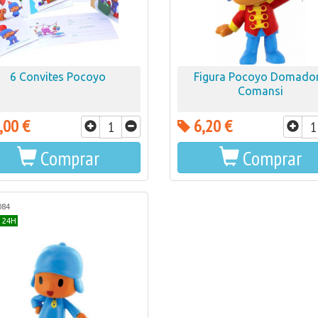
6 Convites Pocoyo
Figura Pocoyo Domador
Comansi
,00 €
6,20 €
Comprar
Comprar
084
 24H