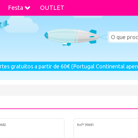
Festa
OUTLET
rtes gratuitos a partir de 60€ (Portugal Continental apen
9682
Refª 99681