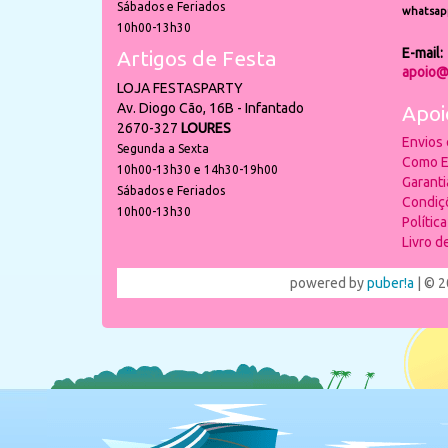
Sábados e Feriados
whatsap
10h00-13h30
E-mail:
Artigos de Festa
apoio@
LOJA FESTASPARTY
Av. Diogo Cão, 16B - Infantado
Apoi
2670-327
LOURES
Envios
Segunda a Sexta
Como E
10h00-13h30 e 14h30-19h00
Garant
Sábados e Feriados
Condiç
10h00-13h30
Polític
Livro 
powered by
puber!a
| © 2