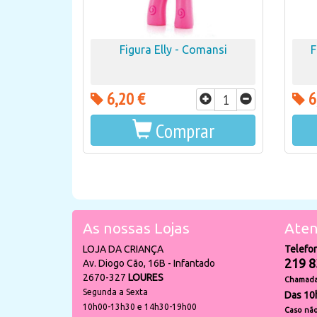
Figura Elly - Comansi
F
6,20 €
6
Comprar
As nossas Lojas
Aten
LOJA DA CRIANÇA
Telefo
219 8
Av. Diogo Cão, 16B - Infantado
2670-327
LOURES
Chamada 
Segunda a Sexta
Das 10
10h00-13h30 e 14h30-19h00
Caso não