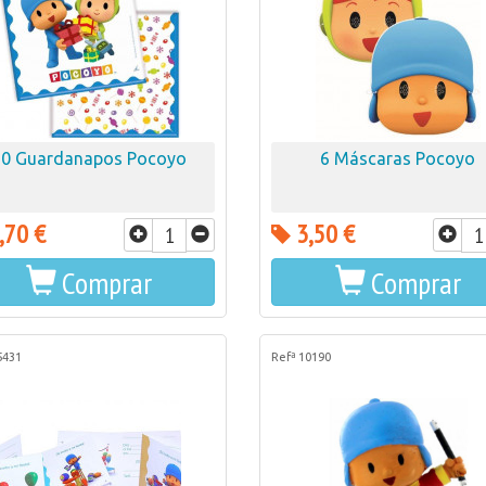
20 Guardanapos Pocoyo
6 Máscaras Pocoyo
,70 €
3,50 €
Comprar
Comprar
5431
Refª 10190