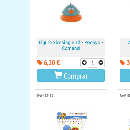
Figura Sleeping Bird - Pocoyo -
Comansi
6,20 €
3
Comprar
Refª 85436
Refª 8