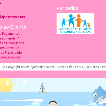
p
Parcerias
lojadacrianca.net
o ao Cliente
 e Pagamentos
ncomendar ?
ias e Devoluções
ões de Venda
a de Privacidade
de Reclamações
026 Copyright www.lojadacrianca.net – Artigos de Festas, Escolares e B