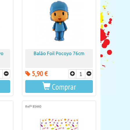
yo
Balão Foil Pocoyo 76cm
5,90 €
Comprar
Refª 85440