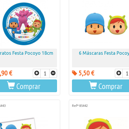
Pratos Festa Pocoyo 18cm
6 Máscaras Festa Poco
,90 €
5,50 €
Comprar
Comprar
5443
Refª 85442