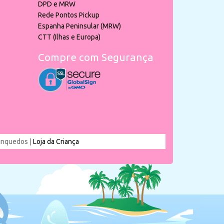
DPD e MRW
Rede Pontos Pickup
Espanha Peninsular (MRW)
CTT (Ilhas e Europa)
Compre com Segurança
rinquedos |
Loja da Criança