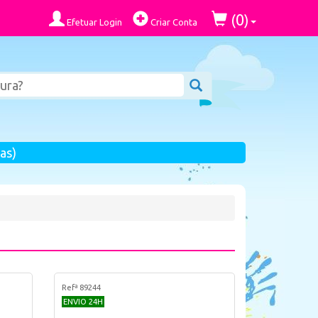
0
(
)
Efetuar Login
Criar Conta
as)
Refª 89244
ENVIO 24H