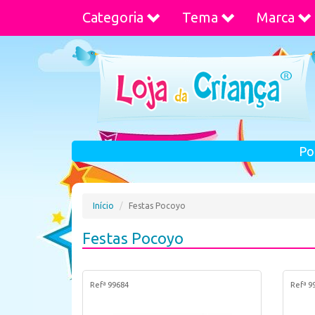
Categoria
Tema
Marca
Po
Início
Festas Pocoyo
Festas Pocoyo
Refª 99684
Refª 9