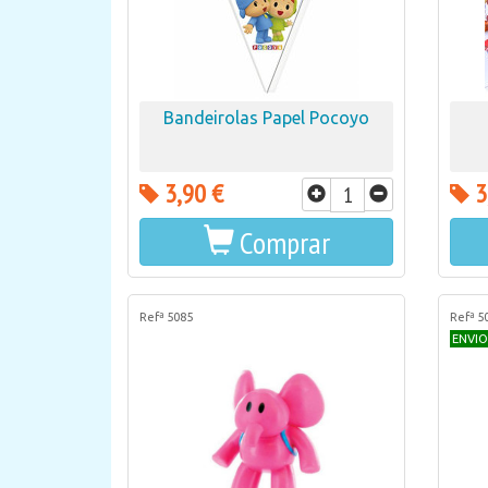
Bandeirolas Papel Pocoyo
3,90 €
3
Comprar
Refª 5085
Refª 5
ENVIO