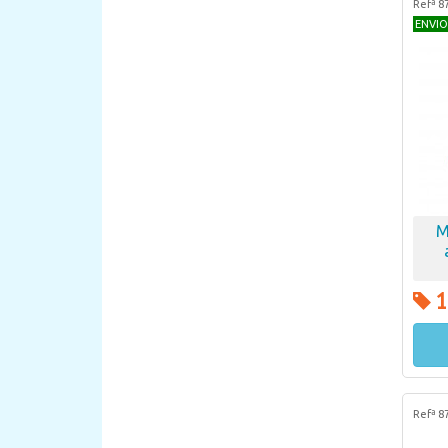
Refª 8
ENVIO
M
1
Refª 8