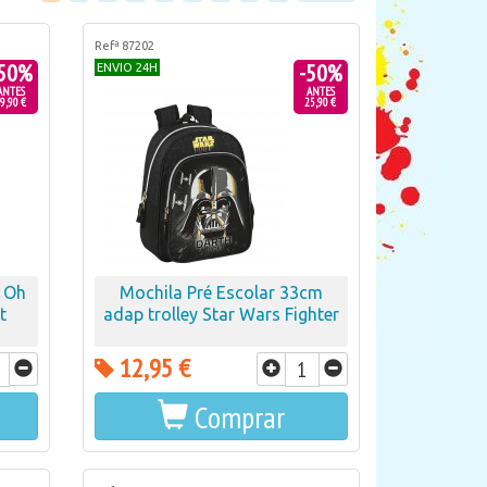
Refª 87202
50%
-50%
ENVIO 24H
ANTES
ANTES
9,90 €
25,90 €
m Oh
Mochila Pré Escolar 33cm
t
adap trolley Star Wars Fighter
12,95 €
Comprar