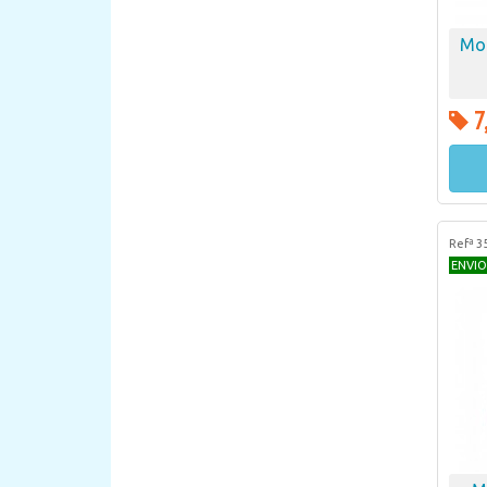
Moc
7
Refª 3
ENVIO