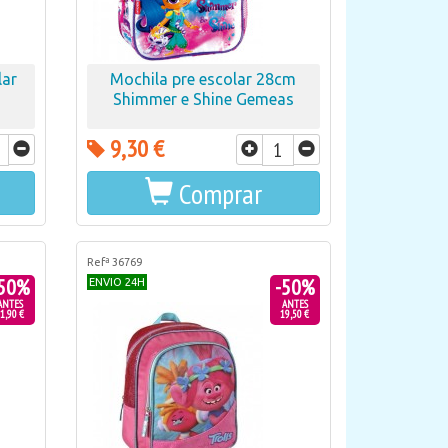
lar
Mochila pre escolar 28cm
Shimmer e Shine Gemeas
9,30 €
Comprar
Refª 36769
50%
-50%
ENVIO 24H
ANTES
ANTES
1,90 €
19,50 €