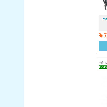
Mo
7
Refª 4
ENVIO