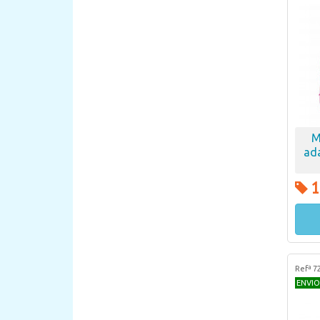
M
ada
1
Refª 7
ENVIO