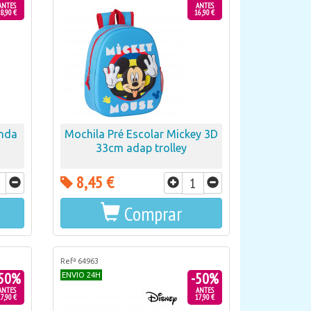
ANTES
ANTES
8,90 €
16,90 €
onda
Mochila Pré Escolar Mickey 3D
33cm adap trolley
8,45 €
Comprar
Refª 64963
50%
-50%
ENVIO 24H
ANTES
ANTES
7,90 €
17,90 €