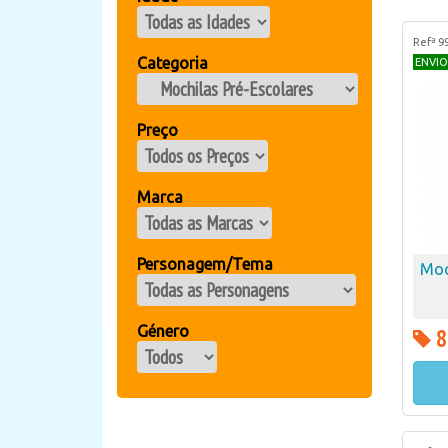
Refª 9
Categoria
ENVIO
Preço
Marca
Personagem/Tema
Moc
Género
8