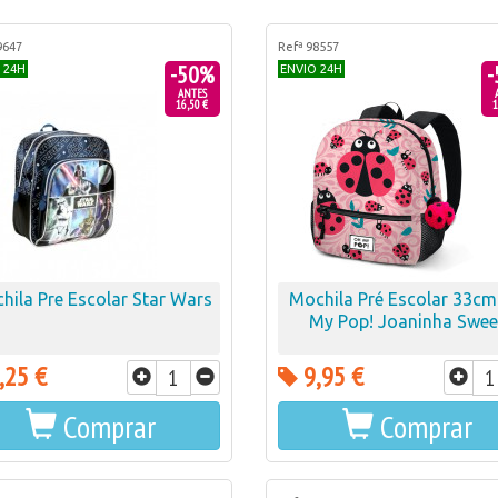
9647
Refª 98557
-50%
-
 24H
ENVIO 24H
ANTES
16,50 €
1
hila Pre Escolar Star Wars
Mochila Pré Escolar 33c
My Pop! Joaninha Swee
,25 €
9,95 €
Comprar
Comprar