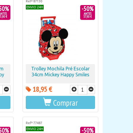
Refª 87130
50%
-50%
ENVIO 24H
ANTES
ANTES
3,90 €
37,90 €
cm
Trolley Mochila Pré Escolar
py
34cm Mickey Happy Smiles
18,95 €
Comprar
Refª 77487
50%
-50%
ENVIO 24H