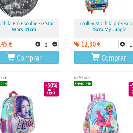
chila Pré Escolar 3D Star
Trolley Mochila pré-esco
Wars 31cm
28cm My Jungle
,45 €
12,30 €
Comprar
Comprar
2694
Refª 39874
-50%
-
 24H
ENVIO 24H
ANTES
14,90 €
1