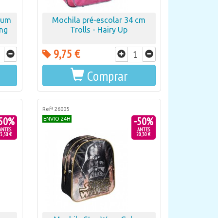
mium
Mochila pré-escolar 34 cm
ing
Trolls - Hairy Up
9,75 €
Comprar
Refª 26005
50%
-50%
ENVIO 24H
ANTES
ANTES
3,50 €
20,30 €