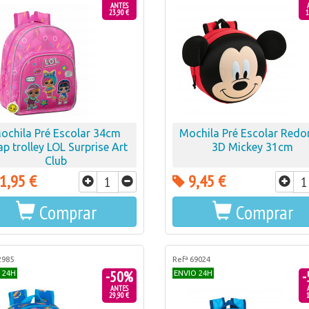
ANTES
23,90 €
1
ochila Pré Escolar 34cm
Mochila Pré Escolar Red
p trolley LOL Surprise Art
3D Mickey 31cm
Club
1,95 €
9,45 €
Comprar
Comprar
2985
Refª 69024
-50%
-
 24H
ENVIO 24H
ANTES
29,90 €
1