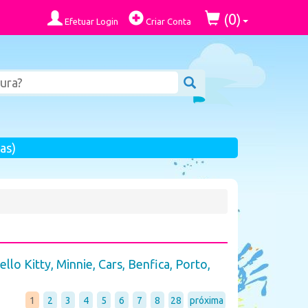
0
(
)
Efetuar Login
Criar Conta
as)
ello Kitty, Minnie, Cars, Benfica, Porto,
1
2
3
4
5
6
7
8
28
próxima