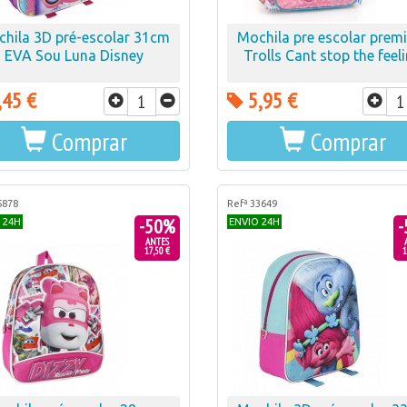
hila 3D pré-escolar 31cm
Mochila pre escolar pre
EVA Sou Luna Disney
Trolls Cant stop the feel
,45 €
5,95 €
Comprar
Comprar
5878
Refª 33649
-50%
-
 24H
ENVIO 24H
ANTES
17,50 €
1