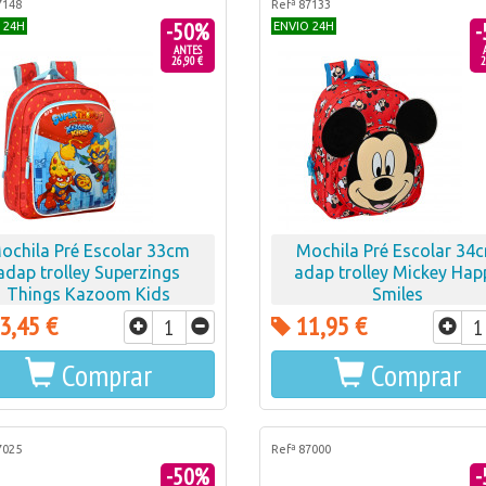
7148
Refª 87133
-50%
-
 24H
ENVIO 24H
ANTES
26,90 €
2
ochila Pré Escolar 33cm
Mochila Pré Escolar 34
adap trolley Superzings
adap trolley Mickey Hap
Things Kazoom Kids
Smiles
3,45 €
11,95 €
Comprar
Comprar
7025
Refª 87000
-50%
-