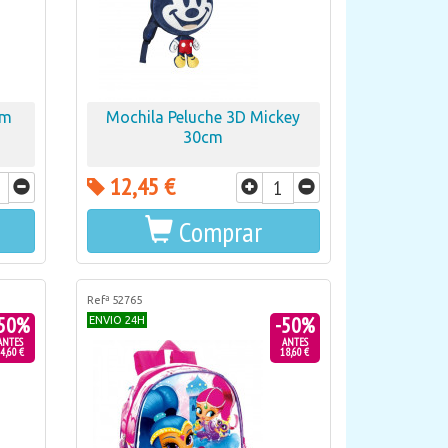
cm
Mochila Peluche 3D Mickey
30cm
12,45 €
Comprar
Refª 52765
50%
-50%
ENVIO 24H
ANTES
ANTES
4,60 €
18,60 €