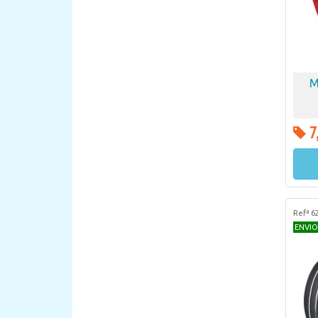
M
7
Refª 6
ENVIO