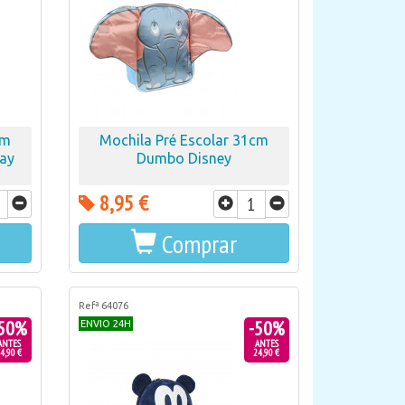
cm
Mochila Pré Escolar 31cm
lay
Dumbo Disney
8,95 €
Comprar
Refª 64076
50%
-50%
ENVIO 24H
ANTES
ANTES
4,90 €
24,90 €