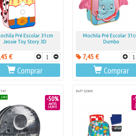
ochila Pré Escolar 31cm
Mochila Pré Escolar 31
Jessie Toy Story 3D
Dumbo
,45 €
7,45 €
Comprar
Comprar
2147
Refª 52849
-50%
-
 24H
ANTES
14,90 €
2