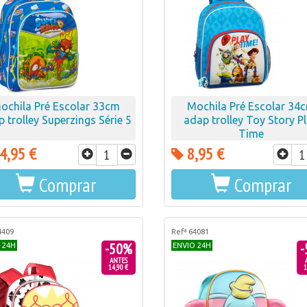
ochila Pré Escolar 33cm
Mochila Pré Escolar 34
 trolley Superzings Série 5
adap trolley Toy Story P
Time
4,95 €
8,95 €
Comprar
Comprar
4409
Refª 64081
-50%
-
 24H
ENVIO 24H
ANTES
14,90 €
1