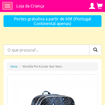
Loja da Criança
Toggle
navigation
Portes gratuitos a partir de 60€ (Portugal
Continental apenas)
Início
Mochila Pre Escolar Star Wars