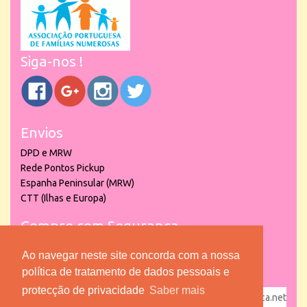
Siga-nos !
Envios
DPD e MRW
Rede Pontos Pickup
Espanha Peninsular (MRW)
CTT (Ilhas e Europa)
Compre com Segurança
Ao navegar neste site concorda com a nossa
política de tratamento de dados pessoais e
protecção de privacidade
Saber mais
powered by
puber!a
| © 2026 Copyright www.lojadacrianca.net