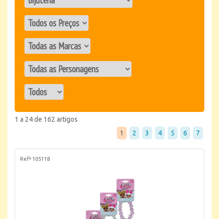
1 a 24 de 162 artigos
1
2
3
4
5
6
7
Refª 105118