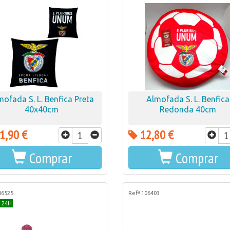
mofada S. L. Benfica Preta
Almofada S. L. Benfica
40x40cm
Redonda 40cm
1,90 €
12,80 €
Comprar
Comprar
06525
Refª 106403
 24H