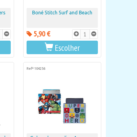
ers
Boné Stitch Surf and Beach
5,90 €
Escolher
Refª 104256