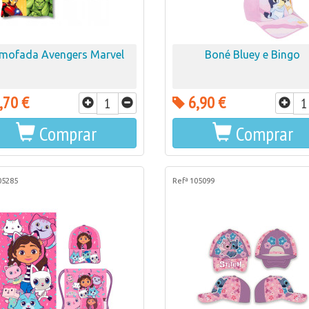
mofada Avengers Marvel
Boné Bluey e Bingo
,70 €
6,90 €
Comprar
Comprar
05285
Refª 105099