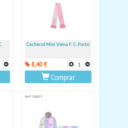
C.
Cachecol Mini Viena F. C. Porto
8,40 €
Comprar
Refª 106071