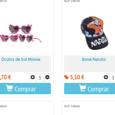
08154
Refª 108140
Óculos de Sol Minnie
Boné Naruto
,70 €
5,10 €
Comprar
Comprar
08069
Refª 108066