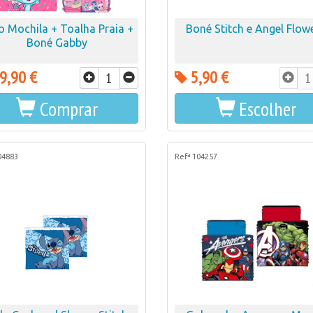
o Mochila + Toalha Praia +
Boné Stitch e Angel Flow
Boné Gabby
9,90 €
5,90 €
Comprar
Escolher
04883
Refª 104257