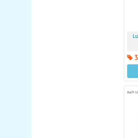
Lu
3
Refª 1