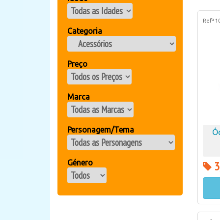
Refª 1
Categoria
Preço
Marca
Personagem/Tema
Óc
Género
3