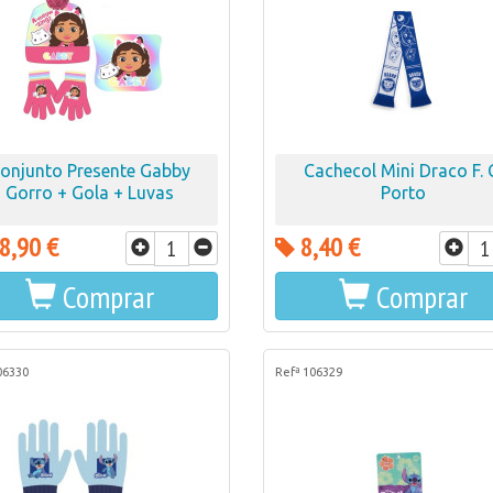
onjunto Presente Gabby
Cachecol Mini Draco F. 
Gorro + Gola + Luvas
Porto
8,90 €
8,40 €
Comprar
Comprar
06330
Refª 106329