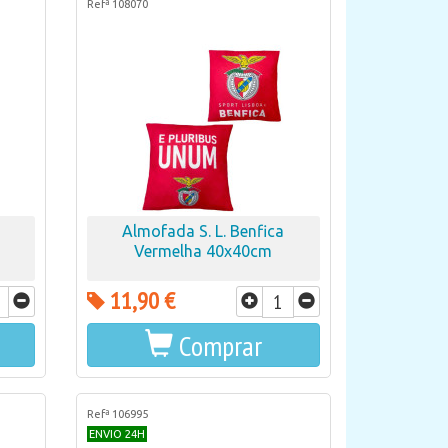
Refª 108070
Almofada S. L. Benfica
Vermelha 40x40cm
11,90 €
Comprar
Refª 106995
ENVIO 24H