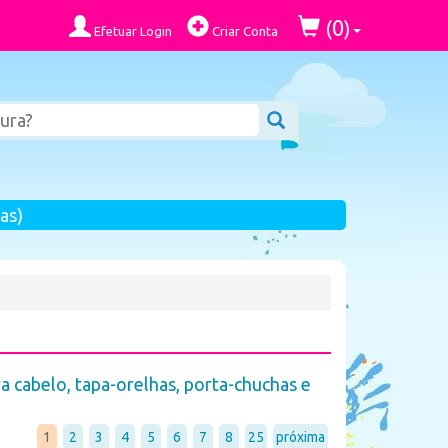
0
(
)
Efetuar Login
Criar Conta
as)
ra cabelo, tapa-orelhas, porta-chuchas e
1
2
3
4
5
6
7
8
25
próxima