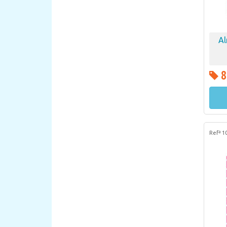
Al
8
Refª 1