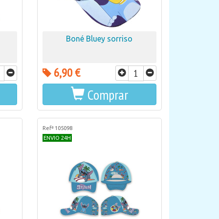
Boné Bluey sorriso
6,90 €
Comprar
Refª 105098
ENVIO 24H