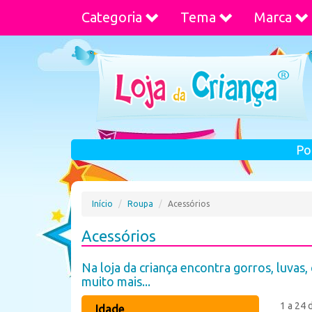
Categoria
Tema
Marca
Po
Início
Roupa
Acessórios
Acessórios
Na loja da criança encontra gorros, luvas,
muito mais...
1 a 24 
Idade