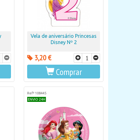
y
Vela de aniversário Princesas
Disney Nº 2
3,20 €
Comprar
Refª 108445
ENVIO 24H