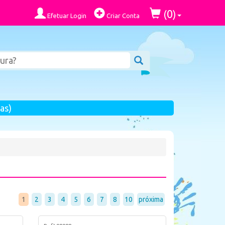
0
(
)
Efetuar Login
Criar Conta
as)
1
2
3
4
5
6
7
8
10
próxima