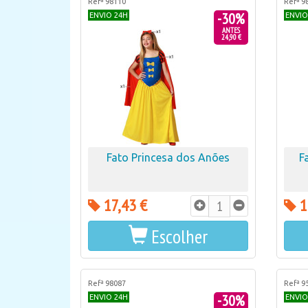
Refª 98110
Refª 9
-30%
ENVIO 24H
ENVIO
ANTES
24,90 €
Fato Princesa dos Anões
F
17,43 €
1
Escolher
Refª 98087
Refª 9
-30%
ENVIO 24H
ENVIO