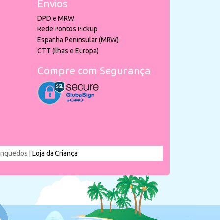
Envios
DPD e MRW
Rede Pontos Pickup
Espanha Peninsular (MRW)
CTT (Ilhas e Europa)
Compre com Segurança
rinquedos |
Loja da Criança