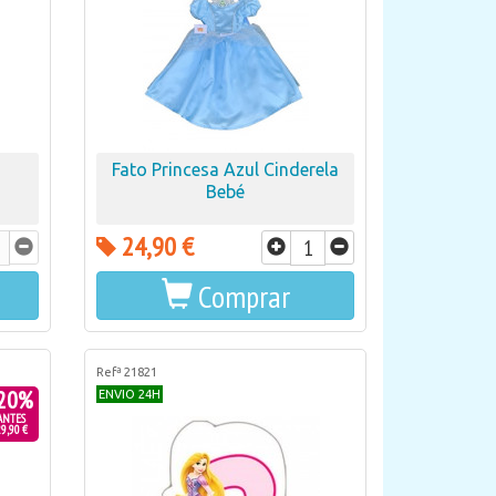
Fato Princesa Azul Cinderela
Bebé
24,90 €
Comprar
Refª 21821
20%
ENVIO 24H
ANTES
9,90 €