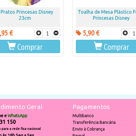
 Pratos Princesas Disney
Toalha de Mesa Plástico F
23cm
Princesas Disney
,95 €
5,90 €
Comprar
Comprar
dimento Geral
Pagamentos
ne e
WhatsApp
Multibanco
31 150
Transferência Bancária
Envio à Cobrança
para a rede fixa nacional
h às 18h Seg a Sex
Paypal