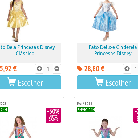
ato Bela Princesas Disney
Fato Deluxe Cinderela
Clássico
Princesas Disney
5,92 €
28,80 €
Escolher
Escolher
6203
Refª 3958
-30%
-
 24H
ENVIO 24H
ANTES
29,90 €
2