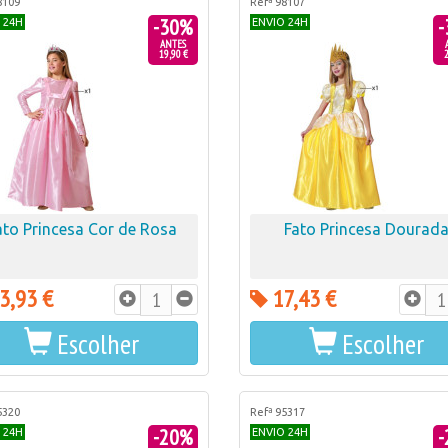
8109
Refª 98107
-30%
-
 24H
ENVIO 24H
ANTES
19,90 €
2
ato Princesa Cor de Rosa
Fato Princesa Dourad
3,93 €
17,43 €
Escolher
Escolher
5320
Refª 95317
-20%
-
 24H
ENVIO 24H