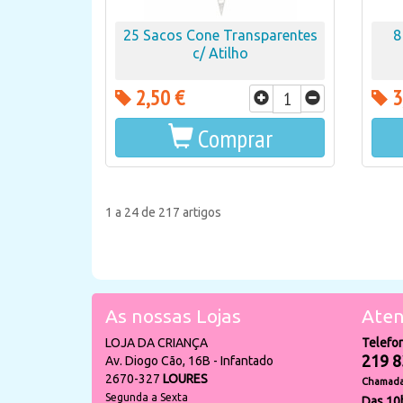
25 Sacos Cone Transparentes
8
c/ Atilho
2,50 €
3
Comprar
1 a 24 de 217 artigos
As nossas Lojas
Aten
LOJA DA CRIANÇA
Telefo
219 8
Av. Diogo Cão, 16B - Infantado
2670-327
LOURES
Chamada 
Segunda a Sexta
Das 10