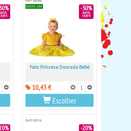
Refª 98088
30%
-30%
ENVIO 24H
ANTES
ANTES
4,90 €
14,90 €
a
Fato Princesa Dourada Bebé
10,43 €
Escolher
Refª 95316
20%
-20%