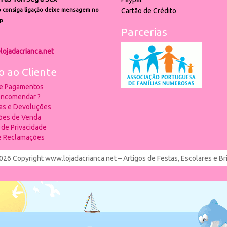
 consiga ligação deixe mensagem no
Cartão de Crédito
p
Parcerias
lojadacrianca.net
o ao Cliente
 e Pagamentos
ncomendar ?
ias e Devoluções
ões de Venda
a de Privacidade
de Reclamações
026 Copyright www.lojadacrianca.net – Artigos de Festas, Escolares e B