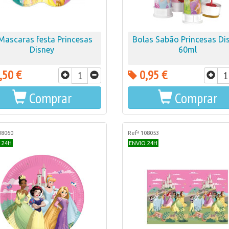
Mascaras festa Princesas
Bolas Sabão Princesas Di
Disney
60ml
,50 €
0,95 €
Comprar
Comprar
08060
Refª 108053
 24H
ENVIO 24H