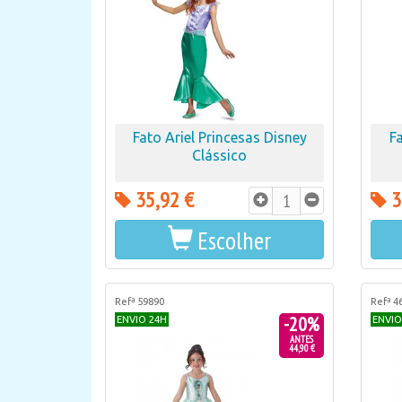
Fato Ariel Princesas Disney
F
Clássico
35,92 €
3
Escolher
Refª 59890
Refª 4
-20%
ENVIO 24H
ENVIO
ANTES
44,90 €