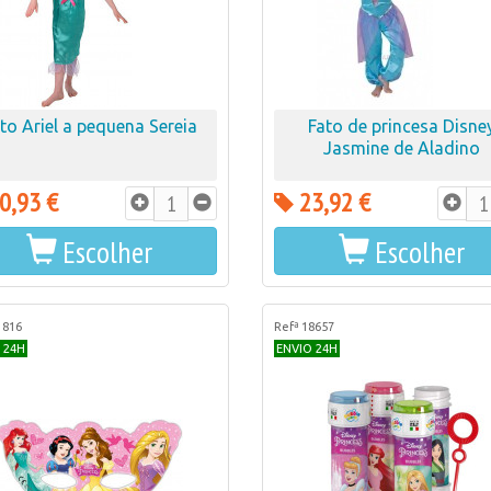
to Ariel a pequena Sereia
Fato de princesa Disne
Jasmine de Aladino
0,93 €
23,92 €
Escolher
Escolher
1816
Refª 18657
 24H
ENVIO 24H