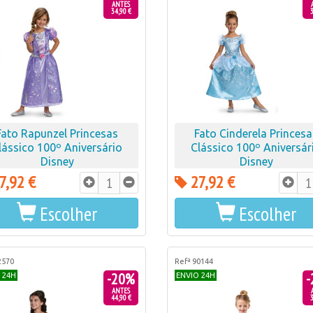
ANTES
34,90 €
3
Fato Rapunzel Princesas
Fato Cinderela Princesa
lássico 100º Aniversário
Clássico 100º Aniversár
Disney
Disney
7,92 €
27,92 €
Escolher
Escolher
2570
Refª 90144
-20%
-
 24H
ENVIO 24H
ANTES
44,90 €
3