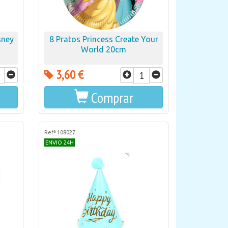
sney
8 Pratos Princess Create Your
World 20cm
3,60 €
Comprar
Refª 108027
ENVIO 24H