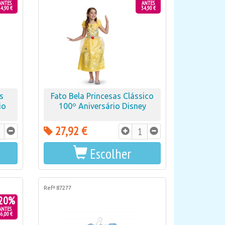
ANTES
ANTES
4,90 €
34,90 €
s
Fato Bela Princesas Clássico
io
100º Aniversário Disney
27,92 €
Escolher
Refª 87277
20%
ANTES
6,00 €