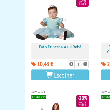
ANTES
14,90 €
Fato Princesa Azul Bebé
C
10,43 €
2
Escolher
Refª 92574
Refª 9
-20%
ENVIO 24H
ENVIO
ANTES
44,90 €