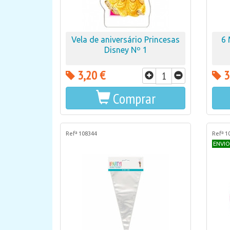
Vela de aniversário Princesas
6 
Disney Nº 1
3,20 €
3
Comprar
Refª 108344
Refª 1
ENVIO