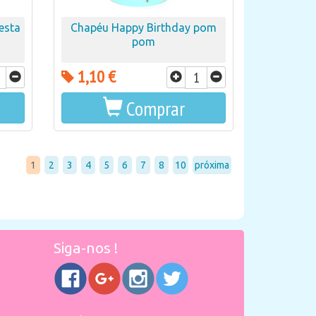
esta
Chapéu Happy Birthday pom
pom
1,10 €
Comprar
1
2
3
4
5
6
7
8
10
próxima
Siga-nos !