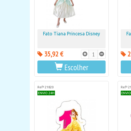
Fato Tiana Princesa Disney
Fa
35,92 €
2
Escolher
Refª 21820
Refª 2
ENVIO 24H
ENVIO