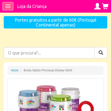
Loja da Criança
Toggle
navigation
Portes gratuitos a partir de 60€ (Portugal
Continental apenas)
Início
Bolas Sabão Princesas Disney 60ml