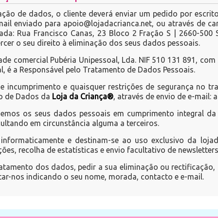
cação de dados, o cliente deverá enviar um pedido por escrit
ail enviado para apoio@lojadacrianca.net, ou através de ca
da: Rua Francisco Canas, 23 Bloco 2 Fração S | 2660-500 S
er o seu direito à eliminação dos seus dados pessoais.
de comercial Pubéria Unipessoal, Lda. NIF 510 131 891, com
l, é a Responsável pelo Tratamento de Dados Pessoais.
de incumprimento e quaisquer restrições de segurança no 
ão de Dados da
Loja da Criança®
, através de envio de e-mail:
gemos os seus dados pessoais em cumprimento integral da 
ultando em circunstância alguma a terceiros.
nformaticamente e destinam-se ao uso exclusivo da lojadac
s, recolha de estatísticas e envio facultativo de newslette
atamento dos dados, pedir a sua eliminação ou rectificação, 
ar-nos indicando o seu nome, morada, contacto e e-mail.