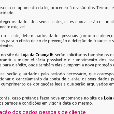
a em cumprimento da lei, procedeu à revisão dos Termos e C
acidade.
eger os dados dos seus clientes, estes nunca serão disponi
ente exigível.
o cliente, determinados dados pessoais (como o endereço e 
ras para o efeito único de prevenção e deteção de fraudes e 
etentes.
 no site da
Loja da Criança®
, serão solicitados também os d
rantir a maior eficácia possível e o cumprimento dos pra
s para o efeito, onde também elas cumprem a nova proteção 
es, serão guardados pelo período necessário, que corresp
cionar o cancelamento da conta de cliente, os seus dados p
cumprimento de obrigações legais que serão arquivados em 
onta, caso pretenda fazer nova encomenda no site da
Loja
 aos termos e condições em vigor à data do mesmo.
nação dos dados pessoais de cliente