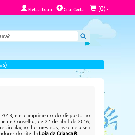
0
(
)
Efetuar Login
Criar Conta
as)
e 2018, em cumprimento do disposto no
eu e Conselho, de 27 de abril de 2016,
livre circulação dos mesmos, assume o seu
adores do site da
Loja da Criança®
.