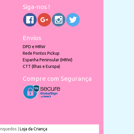
Siga-nos !
Envios
DPD e MRW
Rede Pontos Pickup
Espanha Peninsular (MRW)
CTT (Ilhas e Europa)
Compre com Segurança
rinquedos |
Loja da Criança