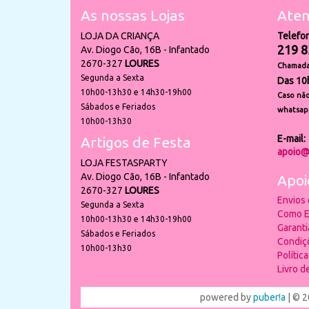
As nossas Lojas
Aten
LOJA DA CRIANÇA
Telefo
219 8
Av. Diogo Cão, 16B - Infantado
2670-327
LOURES
Chamada 
Segunda a Sexta
Das 10
10h00-13h30 e 14h30-19h00
Caso não
Sábados e Feriados
whatsap
10h00-13h30
E-mail:
Artigos de Festa
apoio@
LOJA FESTASPARTY
Av. Diogo Cão, 16B - Infantado
Apoi
2670-327
LOURES
Envios
Segunda a Sexta
Como E
10h00-13h30 e 14h30-19h00
Garant
Sábados e Feriados
Condiç
10h00-13h30
Polític
Livro 
powered by
puber!a
| © 2