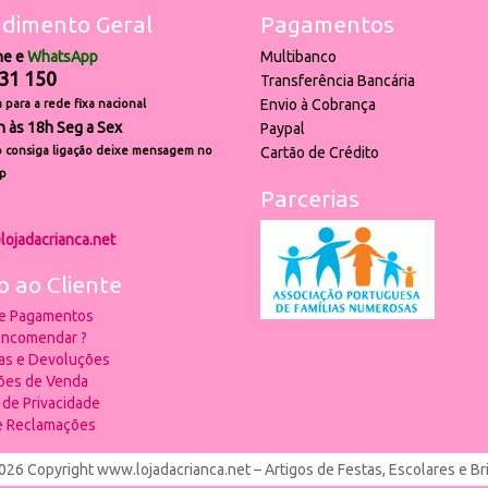
dimento Geral
Pagamentos
ne e
WhatsApp
Multibanco
31 150
Transferência Bancária
Envio à Cobrança
para a rede fixa nacional
h às 18h Seg a Sex
Paypal
 consiga ligação deixe mensagem no
Cartão de Crédito
p
Parcerias
lojadacrianca.net
o ao Cliente
 e Pagamentos
ncomendar ?
ias e Devoluções
ões de Venda
a de Privacidade
de Reclamações
026 Copyright www.lojadacrianca.net – Artigos de Festas, Escolares e B