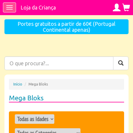
Loja da Criança
Toggle
navigation
Portes gratuitos a partir de 60€ (Portugal
Continental apenas)
Início
Mega Bloks
Mega Bloks