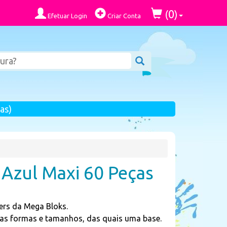
0
(
)
Efetuar Login
Criar Conta
as)
 Azul Maxi 60 Peças
lders da Mega Bloks.
árias formas e tamanhos, das quais uma base.