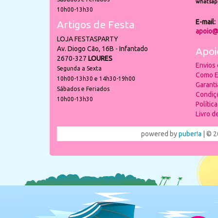
whatsap
10h00-13h30
E-mail:
Artigos de Festa
apoio@
LOJA FESTASPARTY
Av. Diogo Cão, 16B - Infantado
Apoi
2670-327
LOURES
Envios
Segunda a Sexta
Como E
10h00-13h30 e 14h30-19h00
Garant
Sábados e Feriados
Condiç
10h00-13h30
Polític
Livro 
powered by
puber!a
| © 2