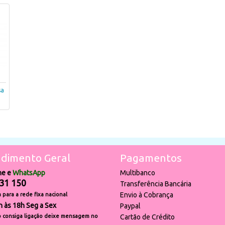
sa
dimento Geral
Pagamentos
ne e
WhatsApp
Multibanco
31 150
Transferência Bancária
Envio à Cobrança
para a rede fixa nacional
h às 18h Seg a Sex
Paypal
 consiga ligação deixe mensagem no
Cartão de Crédito