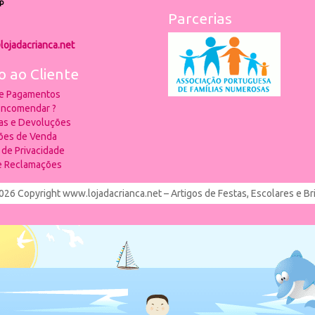
p
Parcerias
lojadacrianca.net
o ao Cliente
 e Pagamentos
ncomendar ?
ias e Devoluções
ões de Venda
a de Privacidade
de Reclamações
026 Copyright www.lojadacrianca.net – Artigos de Festas, Escolares e B