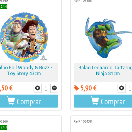
08340
Refª 107885
 24H
alão Foil Woody & Buzz -
Balão Leonardo Tartaru
Toy Story 43cm
Ninja 81cm
,50 €
5,90 €
Comprar
Comprar
06866
Refª 106438
 24H