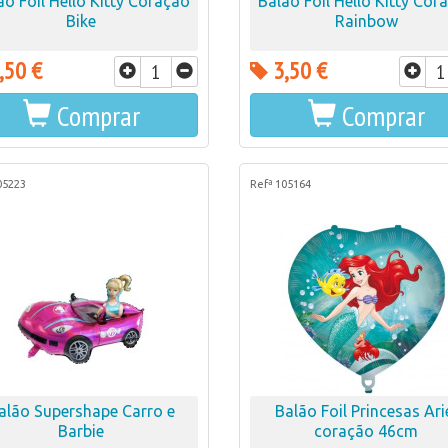
ão Foil Hello Kitty Coração
Balão Foil Hello Kitty Cor
Bike
Rainbow
,50 €
3,50 €
Comprar
Comprar
05223
Refª 105164
alão Supershape Carro e
Balão Foil Princesas Ari
Barbie
coração 46cm