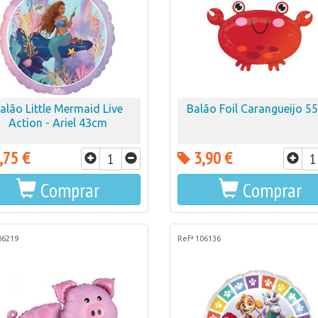
alão Little Mermaid Live
Balão Foil Carangueijo 5
Action - Ariel 43cm
,75 €
3,90 €
Comprar
Comprar
06219
Refª 106136