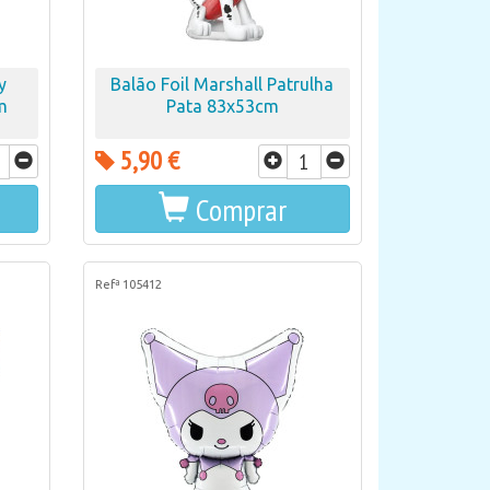
y
Balão Foil Marshall Patrulha
m
Pata 83x53cm
5,90 €
Comprar
Refª 105412