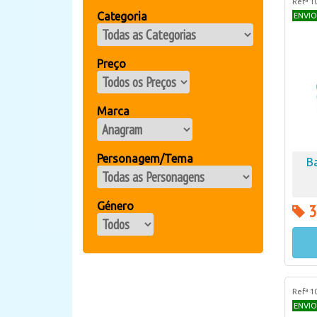
Refª 1
Categoria
ENVIO
Preço
Marca
Personagem/Tema
B
Género
3
Refª 1
ENVIO