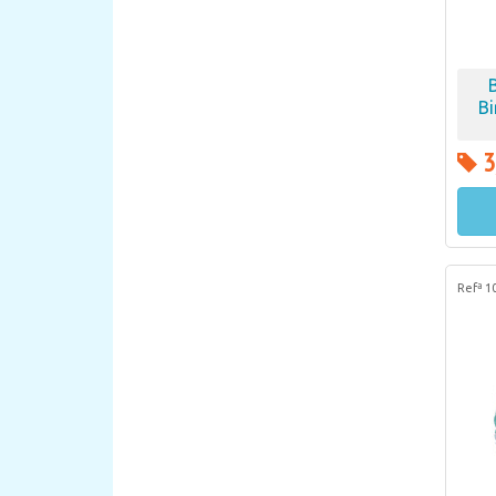
Bi
3
Refª 1