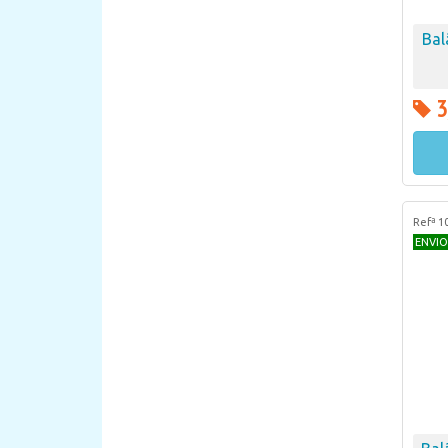
Bal
3
Refª 1
ENVIO