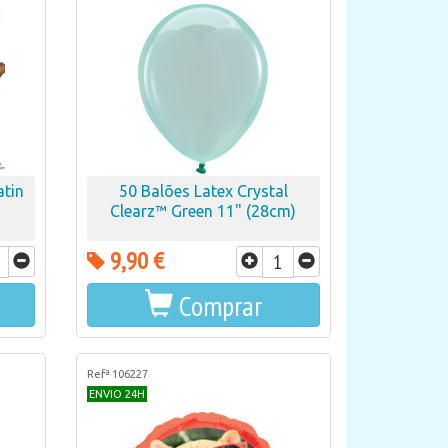
atin
50 Balões Latex Crystal
Clearz™ Green 11" (28cm)
9,90 €
Comprar
Refª 106227
ENVIO 24H