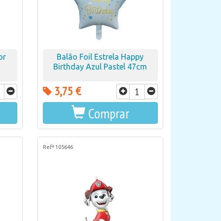
or
Balão Foil Estrela Happy
Birthday Azul Pastel 47cm
3,75 €
Comprar
Refª 105646