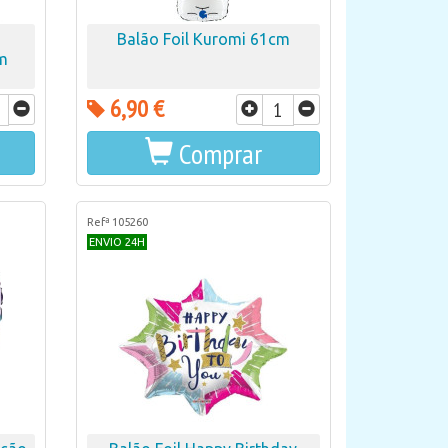
Balão Foil Kuromi 61cm
cm
6,90 €
Comprar
Refª 105260
ENVIO 24H