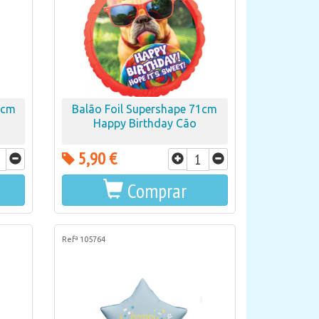
5cm
Balão Foil Supershape 71cm
Happy Birthday Cão
5,90 €
Comprar
Refª 105764