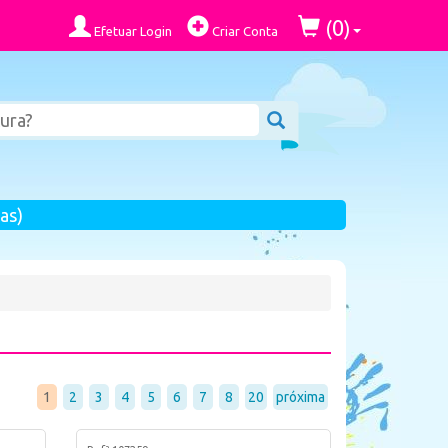
0
(
)
Efetuar Login
Criar Conta
as)
1
2
3
4
5
6
7
8
20
próxima