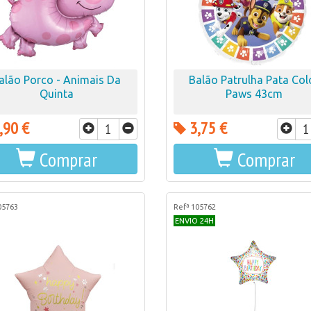
alão Porco - Animais Da
Balão Patrulha Pata Col
Quinta
Paws 43cm
,90 €
3,75 €
Comprar
Comprar
05763
Refª 105762
ENVIO 24H