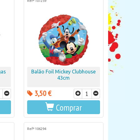
Refª 107259
gas
Balão Foil Mickey Clubhouse
43cm
3,50 €
Comprar
Refª 106294