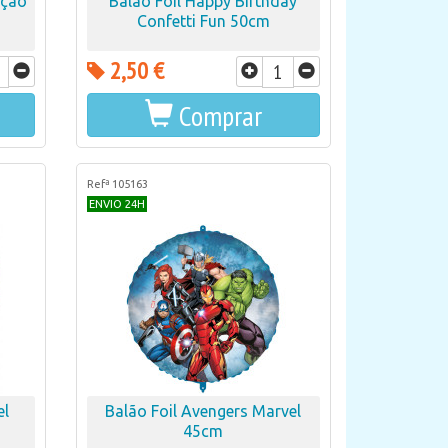
ação
Balão Foil Happy Birthday
Confetti Fun 50cm
2,50 €
Comprar
Refª 105163
ENVIO 24H
el
Balão Foil Avengers Marvel
45cm