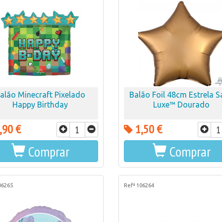
alão Minecraft Pixelado
Balão Foil 48cm Estrela S
Happy Birthday
Luxe™ Dourado
,90 €
1,50 €
Comprar
Comprar
06265
Refª 106264