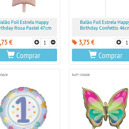
Balão Foil Estrela Happy
Balão Foil Estrela Happ
rthday Rosa Pastel 47cm
Birthday Confettis 46c
,75 €
3,75 €
Comprar
Comprar
05628
Refª 105608