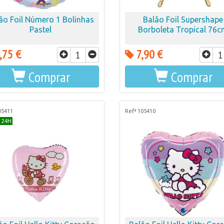
ão Foil Número 1 Bolinhas
Balão Foil Supershape
Pastel
Borboleta Tropical 76
,75 €
7,90 €
Comprar
Comprar
05411
Refª 105410
 24H