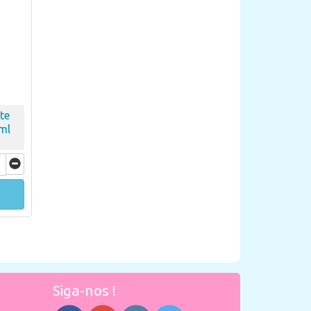
te
ml
Siga-nos !