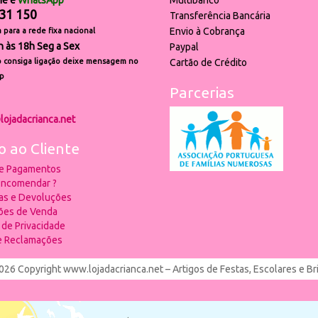
ne e
WhatsApp
Multibanco
31 150
Transferência Bancária
Envio à Cobrança
para a rede fixa nacional
h às 18h Seg a Sex
Paypal
 consiga ligação deixe mensagem no
Cartão de Crédito
p
Parcerias
lojadacrianca.net
o ao Cliente
 e Pagamentos
ncomendar ?
ias e Devoluções
ões de Venda
a de Privacidade
de Reclamações
026 Copyright www.lojadacrianca.net – Artigos de Festas, Escolares e B