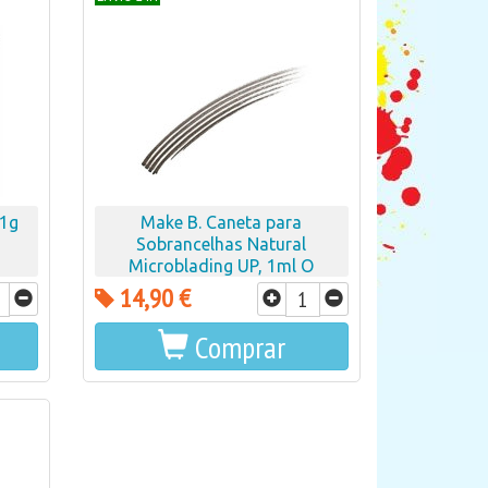
 1g
Make B. Caneta para
,
Sobrancelhas Natural
Microblading UP, 1ml O
boticario
14,90 €
Comprar