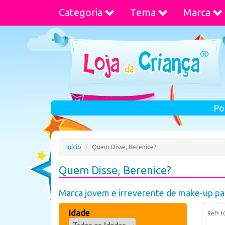
Categoria
Tema
Marca
Po
Início
Quem Disse, Berenice?
Quem Disse, Berenice?
Marca jovem e irreverente de make-up par
Idade
Refª 1