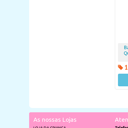
B
Q
1
As nossas Lojas
Aten