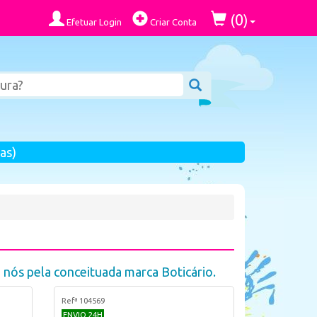
0
(
)
Efetuar Login
Criar Conta
as)
 nós pela conceituada marca Boticário.
Refª 104569
ENVIO 24H