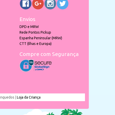
Envios
DPD e MRW
Rede Pontos Pickup
Espanha Peninsular (MRW)
CTT (Ilhas e Europa)
Compre com Segurança
rinquedos |
Loja da Criança