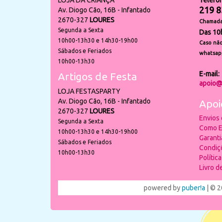
LOJA DA CRIANÇA
Telefo
219 8
Av. Diogo Cão, 16B - Infantado
2670-327
LOURES
Chamada 
Segunda a Sexta
Das 10
10h00-13h30 e 14h30-19h00
Caso não
Sábados e Feriados
whatsap
10h00-13h30
E-mail:
Artigos de Festa
apoio@
LOJA FESTASPARTY
Av. Diogo Cão, 16B - Infantado
Apoi
2670-327
LOURES
Envios
Segunda a Sexta
Como E
10h00-13h30 e 14h30-19h00
Garant
Sábados e Feriados
Condiç
10h00-13h30
Polític
Livro 
powered by
puber!a
| © 2