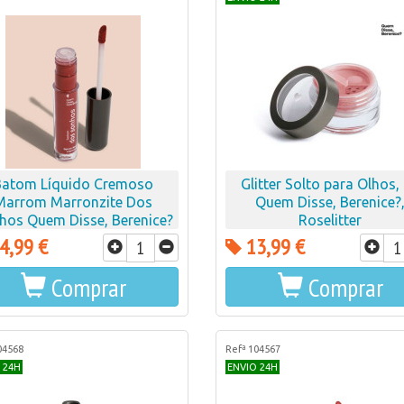
Batom Líquido Cremoso
Glitter Solto para Olhos,
Marrom Marronzite Dos
Quem Disse, Berenice?
hos Quem Disse, Berenice?
Roselitter
4ml
4,99 €
13,99 €
Comprar
Comprar
04568
Refª 104567
 24H
ENVIO 24H