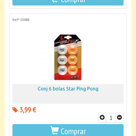
Refª 55088
Conj 6 bolas Star Ping Pong
3,99 €
Comprar