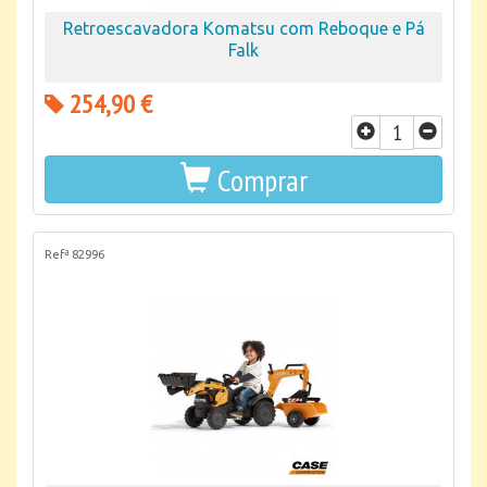
Retroescavadora Komatsu com Reboque e Pá
Falk
254,90 €
Comprar
Refª 82996