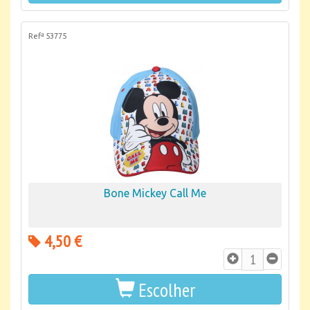
Refª 53775
Bone Mickey Call Me
4,50 €
Escolher