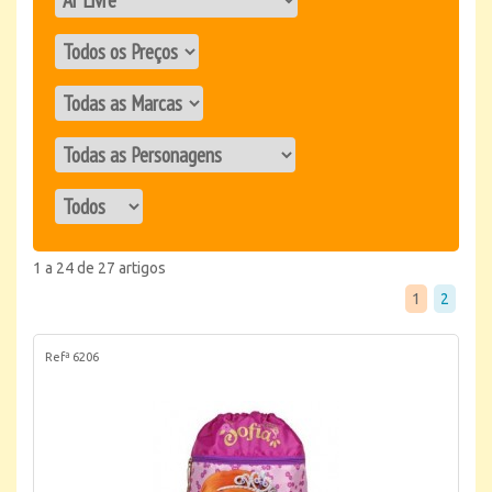
1 a 24 de 27 artigos
1
2
Refª 6206