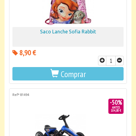
Saco Lanche Sofia Rabbit
8,90 €
Comprar
Refª 81494
-50%
ANTES
104,80 €