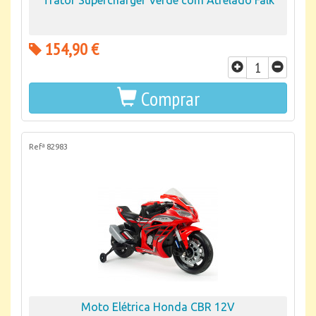
Trator Supercharger Verde com Atrelado Falk
154,90 €
Comprar
Refª 82983
Moto Elétrica Honda CBR 12V