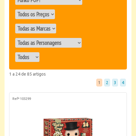
1 a 24 de 85 artigos
1
2
3
4
Refª 103299