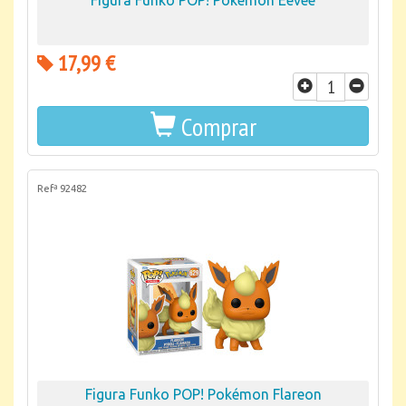
Figura Funko POP! Pokémon Eevee
17,99 €
Comprar
Refª 92482
Figura Funko POP! Pokémon Flareon