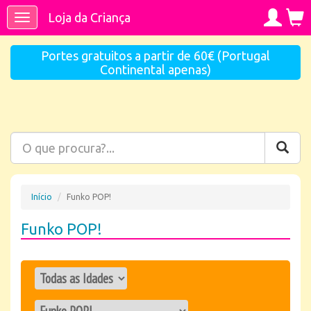
Loja da Criança
Toggle
navigation
Portes gratuitos a partir de 60€ (Portugal
Continental apenas)
Início
Funko POP!
Funko POP!