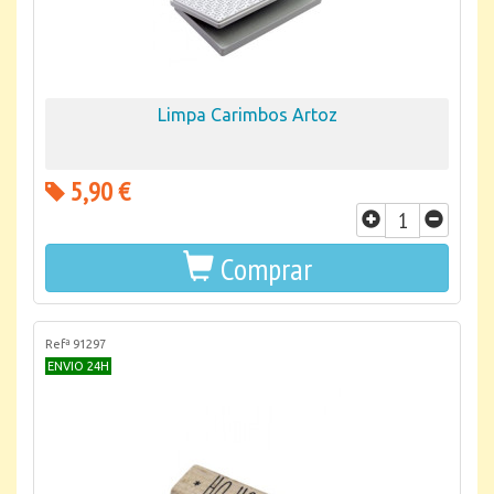
Limpa Carimbos Artoz
5,90 €
Comprar
Refª 91297
ENVIO 24H