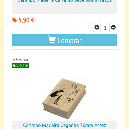
Carimbo Madeira Carrinho Bebé 60mm Artoz
5,90 €
Comprar
Refª 91288
ENVIO 24H
Carimbo Madeira Cegonha 70mm Artoz