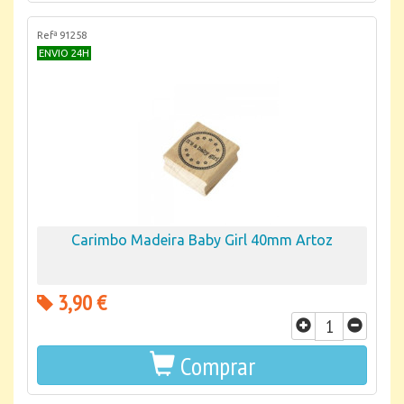
Refª 91258
ENVIO 24H
Carimbo Madeira Baby Girl 40mm Artoz
3,90 €
Comprar