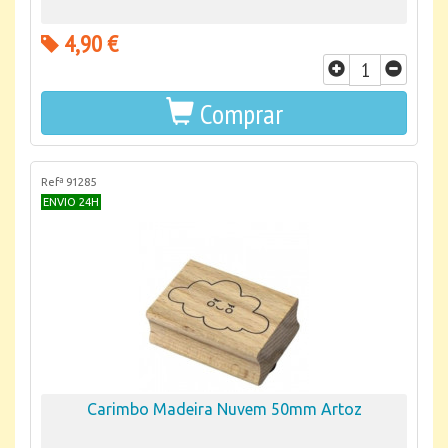
4,90 €
Comprar
Refª 91285
ENVIO 24H
Carimbo Madeira Nuvem 50mm Artoz