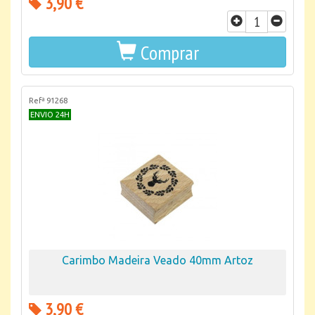
3,90 €
Comprar
Refª 91268
ENVIO 24H
Carimbo Madeira Veado 40mm Artoz
3,90 €