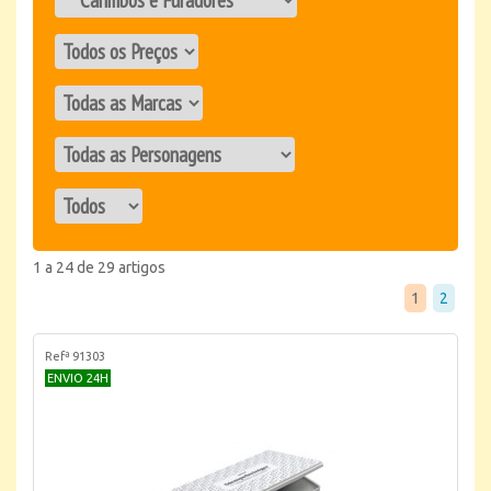
1 a 24 de 29 artigos
1
2
Refª 91303
ENVIO 24H