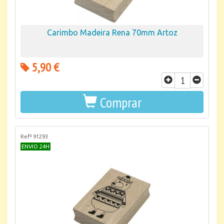
Carimbo Madeira Rena 70mm Artoz
5,90 €
Comprar
Refª 91293
ENVIO 24H