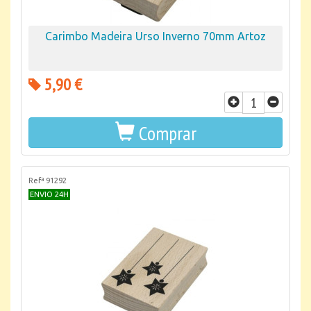
Carimbo Madeira Urso Inverno 70mm Artoz
5,90 €
Comprar
Refª 91292
ENVIO 24H