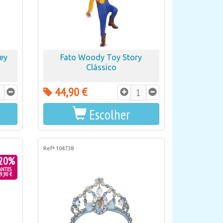
ney
Fato Woody Toy Story
Clássico
44,90 €
Escolher
Refª 104738
20%
ANTES
9,90 €