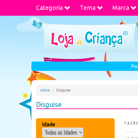
Categoria
Tema
Marca
Po
Início
Disguise
Disguise
1 a 24 
Idade