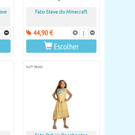
eve
Fato Steve do Minecraft
44,90 €
Escolher
Refª 98362