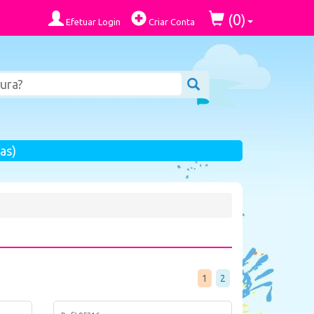
0
(
)
Efetuar Login
Criar Conta
as)
1
2