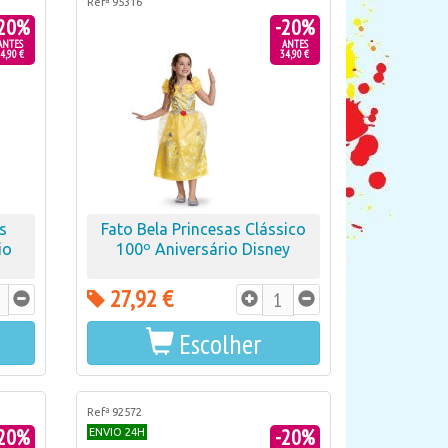
Refª 95316
20%
-20%
ANTES
ANTES
4,90 €
34,90 €
s
Fato Bela Princesas Clássico
io
100º Aniversário Disney
27,92 €
Escolher
Refª 92572
20%
-20%
ENVIO 24H