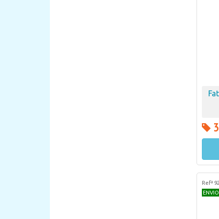
Fa
3
Refª 9
ENVIO