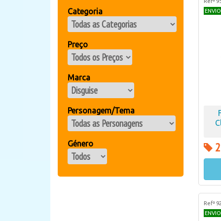
Refª 9
Categoria
ENVIO
Preço
Marca
Personagem/Tema
C
Género
2
Refª 9
ENVIO