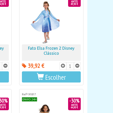
ANTES
ANTES
4,90 €
49,90 €
ney
Fato Elsa Frozen 2 Disney
Clássico
39,92 €
Escolher
Refª 91817
30%
-30%
ENVIO 24H
ANTES
ANTES
9,90 €
44,90 €