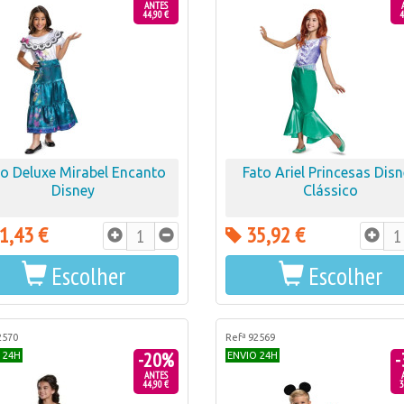
ANTES
44,90 €
4
to Deluxe Mirabel Encanto
Fato Ariel Princesas Dis
Disney
Clássico
1,43 €
35,92 €
Escolher
Escolher
2570
Refª 92569
-20%
-
 24H
ENVIO 24H
ANTES
44,90 €
3