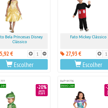
ato Bela Princesas Disney
Fato Mickey Clássico
Clássico
5,92 €
27,93 €
Escolher
Escolher
1777
Refª 91776
-20%
-
 24H
ENVIO 24H
ANTES
39,90 €
2