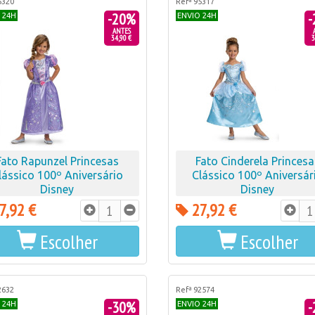
5320
Refª 95317
-20%
-
 24H
ENVIO 24H
ANTES
34,90 €
3
Fato Rapunzel Princesas
Fato Cinderela Princesa
lássico 100º Aniversário
Clássico 100º Aniversár
Disney
Disney
7,92 €
27,92 €
Escolher
Escolher
2632
Refª 92574
-30%
-
 24H
ENVIO 24H