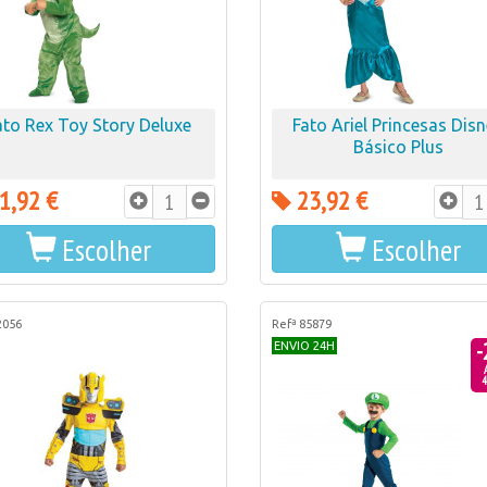
ato Rex Toy Story Deluxe
Fato Ariel Princesas Dis
Básico Plus
1,92 €
23,92 €
Escolher
Escolher
2056
Refª 85879
-
ENVIO 24H
4