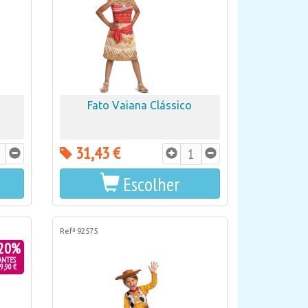
Fato Vaiana Clássico
31,43 €
Escolher
Refª 92575
20%
ANTES
9,90 €