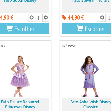
Fato Stitch Disney
Fato Steve Minecraft
4,90 €
44,90 €
Escolher
Escolher
8330
Refª 98008
Fato Deluxe Rapunzel
Fato Asha Wish Disne
Princesas Disney
Clássico