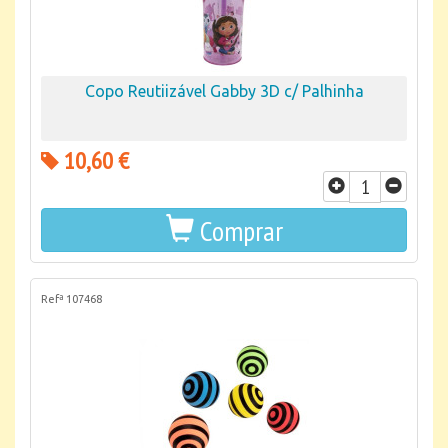
Copo Reutiizável Gabby 3D c/ Palhinha
10,60 €
Comprar
Refª 107468