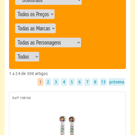
1 a 24 de 306 artigos
1
2
3
4
5
6
7
8
13
próxima
Refª 108160