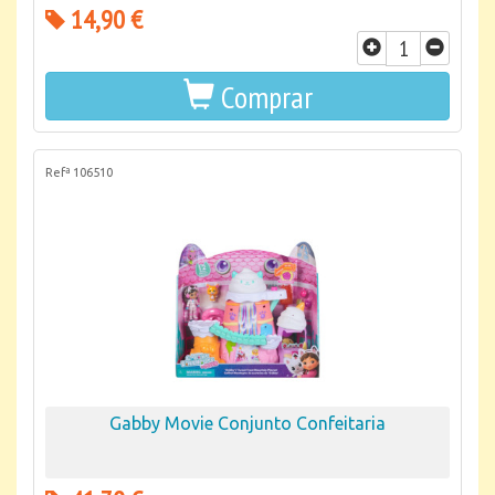
14,90 €
Comprar
Refª 106510
Gabby Movie Conjunto Confeitaria