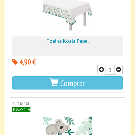
Toalha Koala Papel
4,90 €
Comprar
Refª 81498
ENVIO 24H