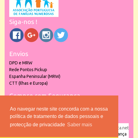
Siga-nos !
Envios
DPD e MRW
Rede Pontos Pickup
Espanha Peninsular (MRW)
CTT (Ilhas e Europa)
Compre com Segurança
Ao navegar neste site concorda com a nossa
política de tratamento de dados pessoais e
protecção de privacidade
Saber mais
powered by
puber!a
| © 2026 Copyright www.lojadacrianca.net
– Artigos de Festas, Escolares e Brinquedos |
Loja da Criança