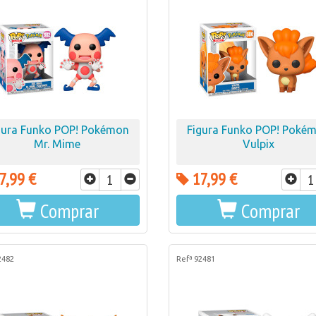
gura Funko POP! Pokémon
Figura Funko POP! Poké
Mr. Mime
Vulpix
7,99 €
17,99 €
Comprar
Comprar
2482
Refª 92481