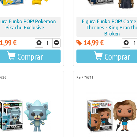
gura Funko POP! Pokémon
Figura Funko POP! Game
Pikachu Exclusive
Thrones - King Bran th
Broken
1,99 €
14,99 €
Comprar
Comprar
6726
Refª 76711