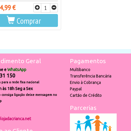
4,99 €
Comprar
dimento Geral
Pagamentos
ne e
WhatsApp
Multibanco
31 150
Transferência Bancária
Envio à Cobrança
para a rede fixa nacional
h às 18h Seg a Sex
Paypal
 consiga ligação deixe mensagem no
Cartão de Crédito
p
Parcerias
lojadacrianca.net
o ao Cliente