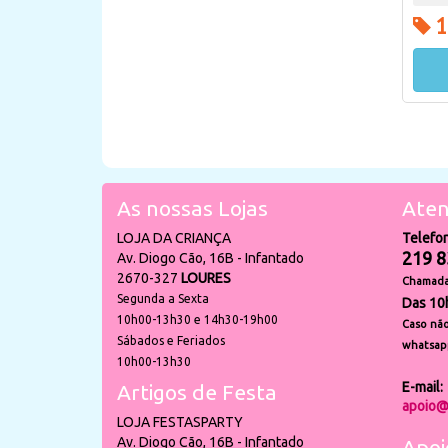
1
As nossas Lojas
Aten
LOJA DA CRIANÇA
Telefo
219 8
Av. Diogo Cão, 16B - Infantado
2670-327
LOURES
Chamada 
Segunda a Sexta
Das 10
10h00-13h30 e 14h30-19h00
Caso não
Sábados e Feriados
whatsap
10h00-13h30
E-mail:
Artigos de Festa
apoio@
LOJA FESTASPARTY
Av. Diogo Cão, 16B - Infantado
Apoi