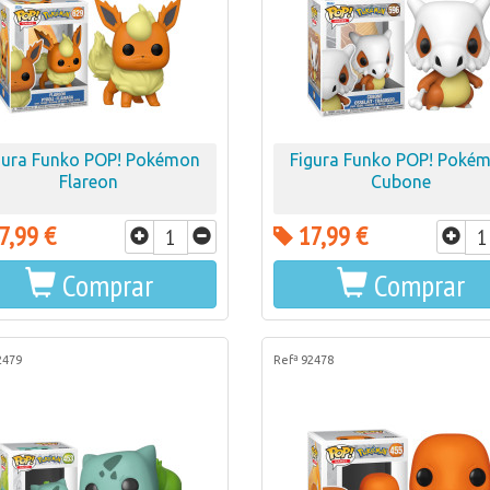
gura Funko POP! Pokémon
Figura Funko POP! Poké
Flareon
Cubone
7,99 €
17,99 €
Comprar
Comprar
2479
Refª 92478