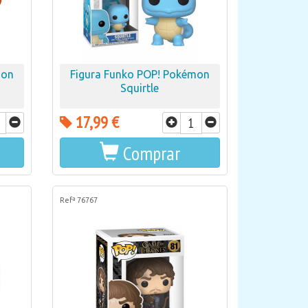
mon
Figura Funko POP! Pokémon
Squirtle
17,99 €
Comprar
Refª 76767