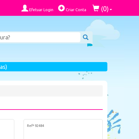
0
(
)
Efetuar Login
Criar Conta
as)
Refª 92484