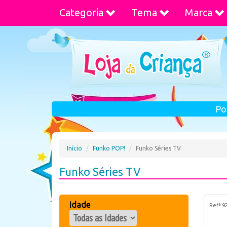
Categoria
Tema
Marca
Po
Início
Funko POP!
Funko Séries TV
Funko Séries TV
Idade
Refª 9