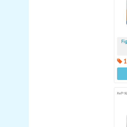
Fi
1
Refª 9