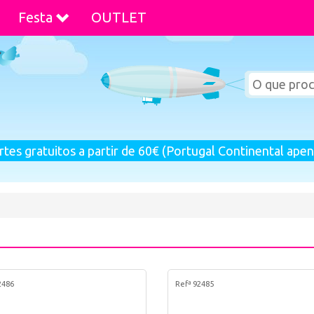
Festa
OUTLET
rtes gratuitos a partir de 60€ (Portugal Continental apen
2486
Refª 92485