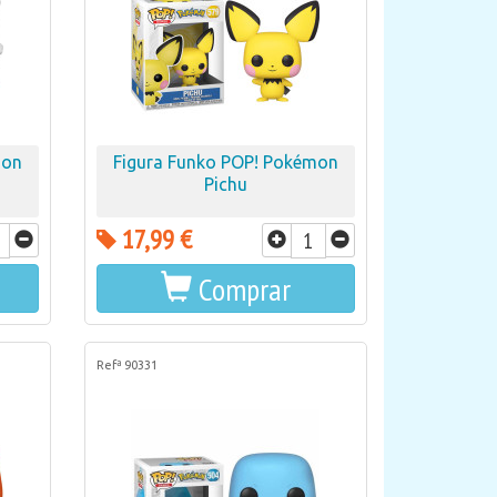
mon
Figura Funko POP! Pokémon
Pichu
17,99 €
Comprar
Refª 90331