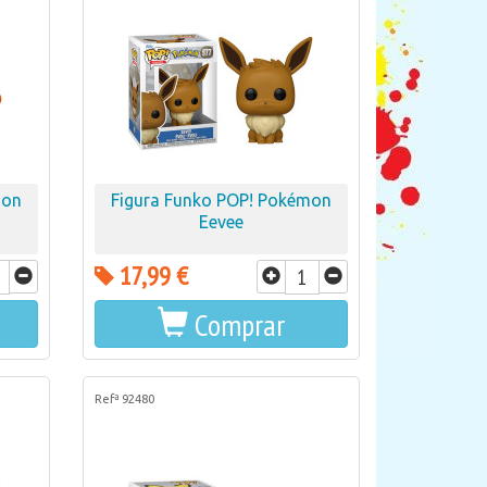
mon
Figura Funko POP! Pokémon
Eevee
17,99 €
Comprar
Refª 92480