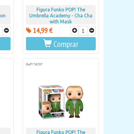
Figura Funko POP! The
son
Umbrella Academy - Cha Cha
with Mask
14,99 €
Comprar
Refª 76707
Figura Funko POP! The