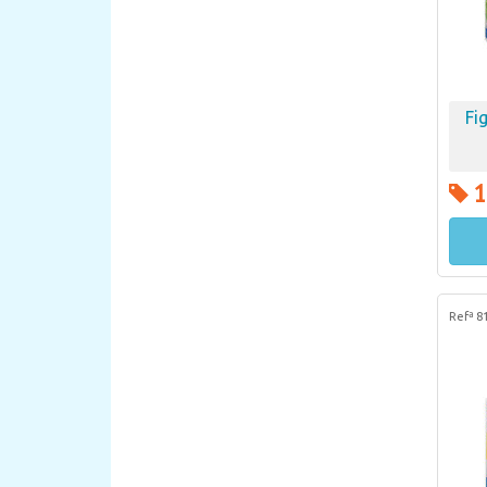
Fi
1
Refª 8