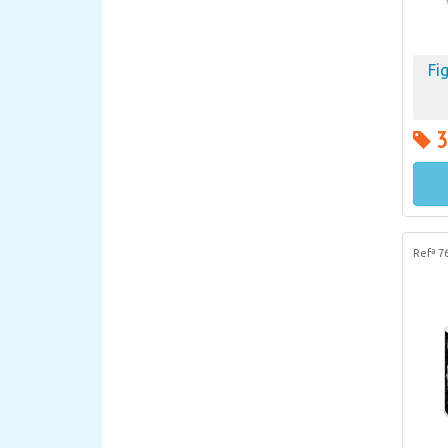
Fi
3
Refª 7