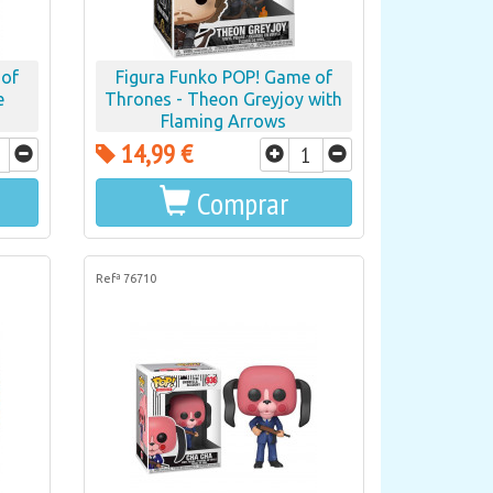
 of
Figura Funko POP! Game of
e
Thrones - Theon Greyjoy with
Flaming Arrows
14,99 €
Comprar
Refª 76710