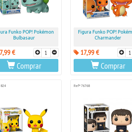
gura Funko POP! Pokémon
Figura Funko POP! Poké
Bulbasaur
Charmander
7,99 €
17,99 €
Comprar
Comprar
1824
Refª 76768