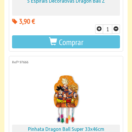
5 Espirais Decorativas Dragon Ball Z
3,90 €
Comprar
Refª 97666
Pinhata Dragon Ball Super 33x46cm