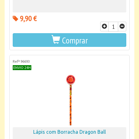
9,90 €
Comprar
Refª 96693
ENVIO 24H
Lápis com Borracha Dragon Ball