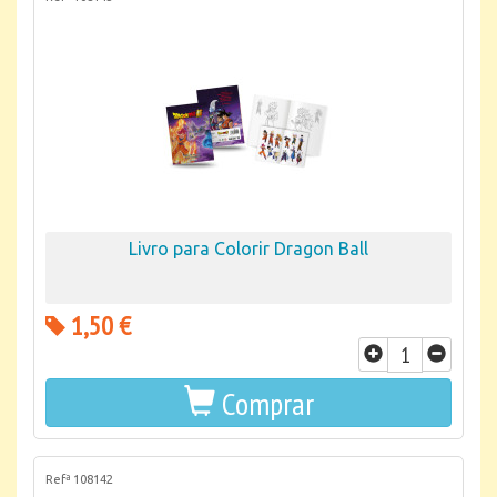
Livro para Colorir Dragon Ball
1,50 €
Comprar
Refª 108142