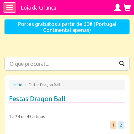
Loja da Criança
Toggle
navigation
Portes gratuitos a partir de 60€ (Portugal
Continental apenas)
Início
Festas Dragon Ball
Festas Dragon Ball
1 a 24 de 45 artigos
1
2