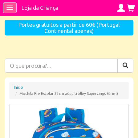
Loja da Criança
Toggle
navigation
Portes gratuitos a partir de 60€ (Portugal
Continental apenas)
Início
Mochila Pré Escolar 33cm adap trolley Superzings Série 5