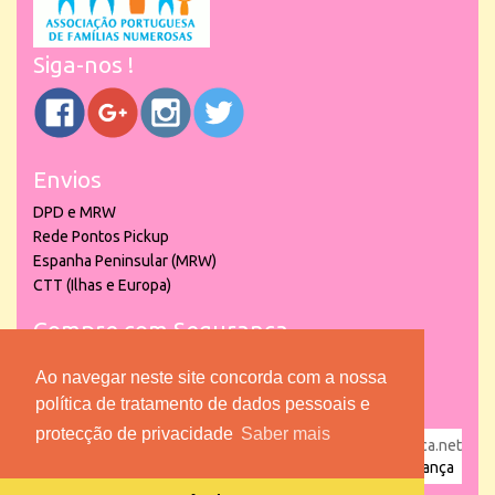
Siga-nos !
Envios
DPD e MRW
Rede Pontos Pickup
Espanha Peninsular (MRW)
CTT (Ilhas e Europa)
Compre com Segurança
Ao navegar neste site concorda com a nossa
política de tratamento de dados pessoais e
protecção de privacidade
Saber mais
powered by
puber!a
| © 2026 Copyright www.lojadacrianca.net
– Artigos de Festas, Escolares e Brinquedos |
Loja da Criança