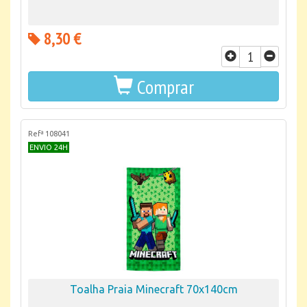
8,30 €
Comprar
Refª 108041
ENVIO 24H
Toalha Praia Minecraft 70x140cm