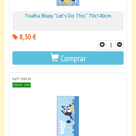
Toalha Bluey "Let's Do This" 70x140cm
8,30 €
Comprar
Refª 108194
ENVIO 24H