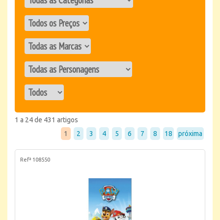
1 a 24 de 431 artigos
1
2
3
4
5
6
7
8
18
próxima
Refª 108550