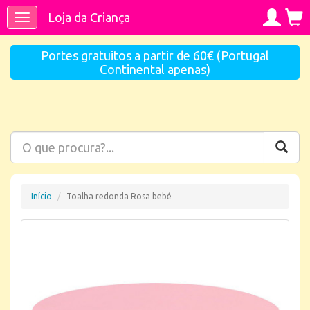
Loja da Criança
Toggle
navigation
Portes gratuitos a partir de 60€ (Portugal
Continental apenas)
Início
Toalha redonda Rosa bebé