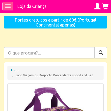
Loja da Criança
Toggle
navigation
Portes gratuitos a partir de 60€ (Portugal
Continental apenas)
Início
Saco Viagem ou Desporto Descendentes Good and Bad