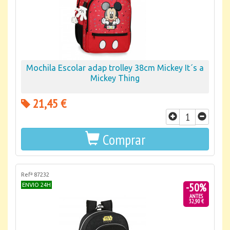
Mochila Escolar adap trolley 38cm Mickey It´s a
Mickey Thing
21,45 €
Comprar
Refª 87232
-50%
ENVIO 24H
ANTES
32,90 €