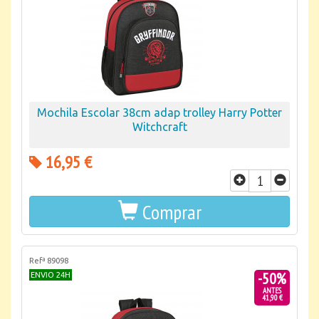
Mochila Escolar 38cm adap trolley Harry Potter
Witchcraft
16,95 €
Comprar
Refª 89098
-50%
ENVIO 24H
ANTES
41,90 €