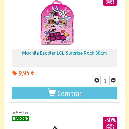
19,90 €
Mochila Escolar LOL Surprise Rock 38cm
9,95 €
Comprar
Refª 94738
-50%
ENVIO 24H
ANTES
39,90 €