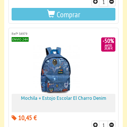
Comprar
Refª 54979
-50%
ENVIO 24H
ANTES
20,90 €
Mochila + Estojo Escolar El Charro Denim
10,45 €