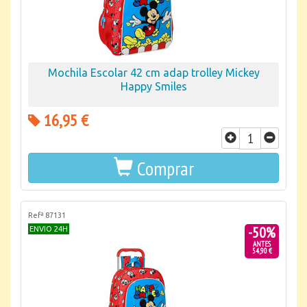
Mochila Escolar 42 cm adap trolley Mickey
Happy Smiles
16,95 €
Comprar
Refª 87131
-50%
ENVIO 24H
ANTES
54,90 €