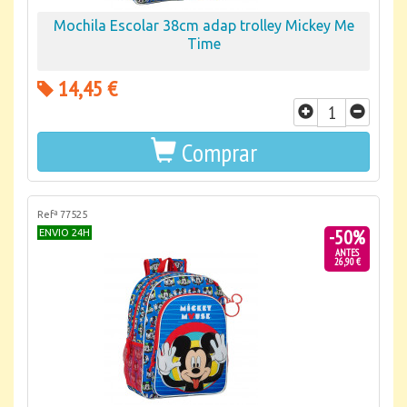
Mochila Escolar 38cm adap trolley Mickey Me
Time
14,45 €
Comprar
Refª 77525
-50%
ENVIO 24H
ANTES
26,90 €