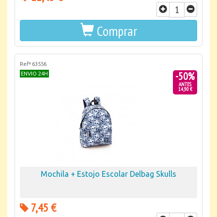
Comprar
Refª 63556
-50%
ENVIO 24H
ANTES
14,90 €
Mochila + Estojo Escolar Delbag Skulls
7,45 €