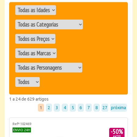
1 a 24 de 629 artigos
1
2
3
4
5
6
7
8
27
próxima
Refª 102469
-50%
ENVIO 24H
ANTES