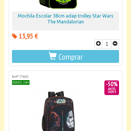
Mochila Escolar 38cm adap trolley Star Wars
The Mandalorian
13,95 €
Comprar
Refª 77620
-50%
ENVIO 24H
ANTES
28,90 €