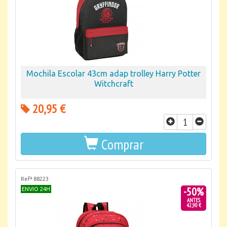
Mochila Escolar 43cm adap trolley Harry Potter
Witchcraft
20,95 €
Comprar
Refª 88223
-50%
ENVIO 24H
ANTES
42,90 €