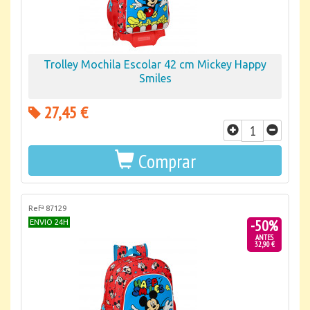
Trolley Mochila Escolar 42 cm Mickey Happy
Smiles
27,45 €
Comprar
Refª 87129
-50%
ENVIO 24H
ANTES
32,90 €