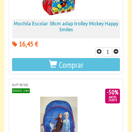
Mochila Escolar 38cm adap trolley Mickey Happy
Smiles
16,45 €
Comprar
Refª 82502
-50%
ENVIO 24H
ANTES
24,90 €