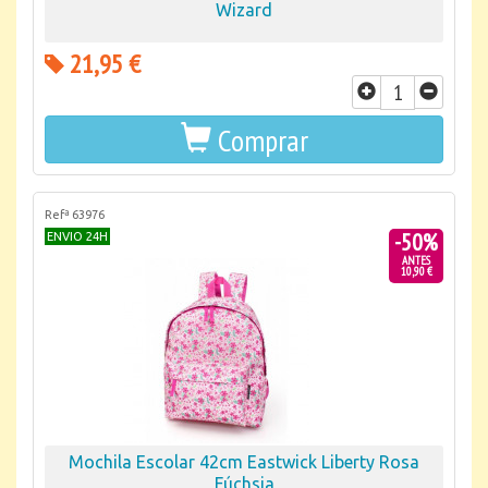
Wizard
21,95 €
Comprar
Refª 63976
-50%
ENVIO 24H
ANTES
10,90 €
Mochila Escolar 42cm Eastwick Liberty Rosa
Fúchsia