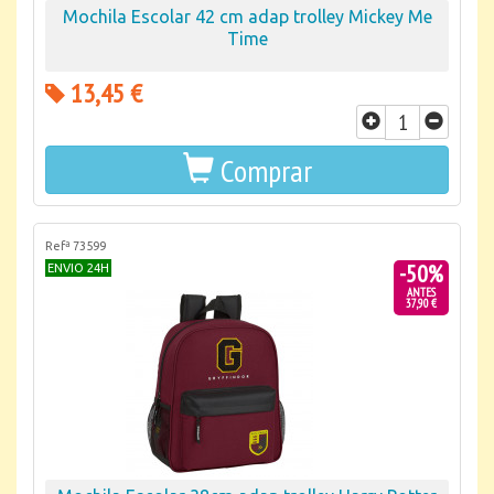
Mochila Escolar 42 cm adap trolley Mickey Me
Time
13,45 €
Comprar
Refª 73599
-50%
ENVIO 24H
ANTES
37,90 €