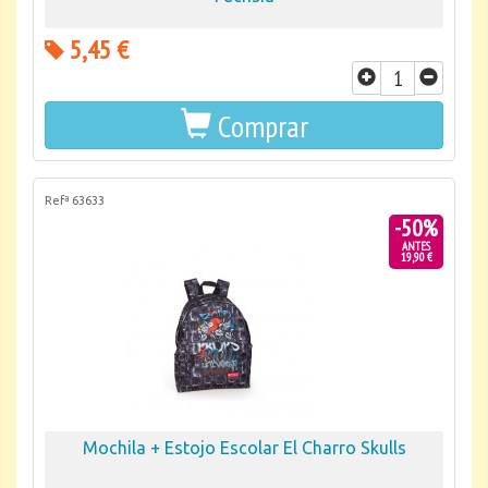
5,45 €
Comprar
Refª 63633
-50%
ANTES
19,90 €
Mochila + Estojo Escolar El Charro Skulls