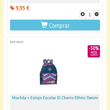
9,95 €
Comprar
Refª 63612
-50%
ANTES
22,90 €
Mochila + Estojo Escolar El Charro Ethnic Denim