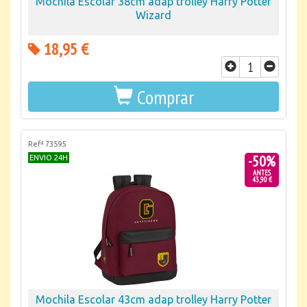
Mochila Escolar 38cm adap trolley Harry Potter
Wizard
18,95 €
Comprar
Refª 73595
-50%
ENVIO 24H
ANTES
43,90 €
Mochila Escolar 43cm adap trolley Harry Potter