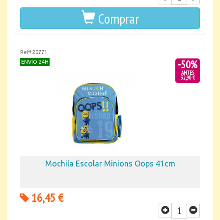
Comprar
Refª 20771
-50%
ENVIO 24H
ANTES
32,90 €
Mochila Escolar Minions Oops 41cm
16,45 €