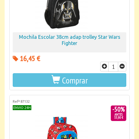
Mochila Escolar 38cm adap trolley Star Wars
Fighter
16,45 €
Comprar
Refª 87132
-50%
ENVIO 24H
ANTES
33,90 €