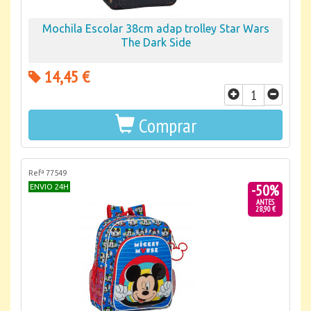
Mochila Escolar 38cm adap trolley Star Wars
The Dark Side
14,45 €
Comprar
Refª 77549
-50%
ENVIO 24H
ANTES
28,90 €