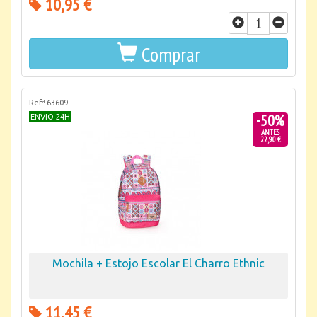
10,95 €
Comprar
Refª 63609
-50%
ENVIO 24H
ANTES
22,90 €
Mochila + Estojo Escolar El Charro Ethnic
11,45 €