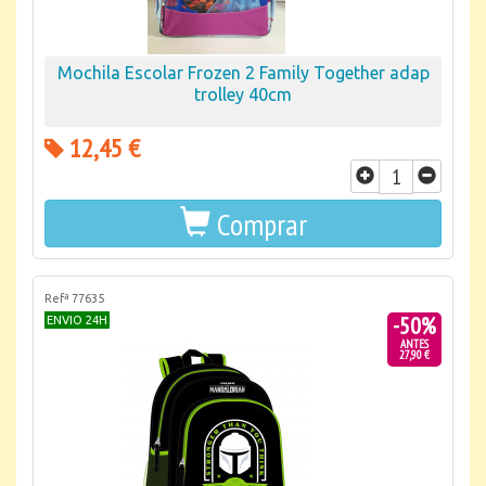
Mochila Escolar Frozen 2 Family Together adap
trolley 40cm
12,45 €
Comprar
Refª 77635
-50%
ENVIO 24H
ANTES
27,90 €