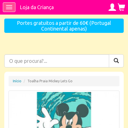
Loja da Criança
Toggle
navigation
Portes gratuitos a partir de 60€ (Portugal
Continental apenas)
Início
Toalha Praia Mickey Lets Go