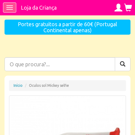
Loja da Criança
Toggle
navigation
Portes gratuitos a partir de 60€ (Portugal
Continental apenas)
Início
Oculos sol Mickey selfie