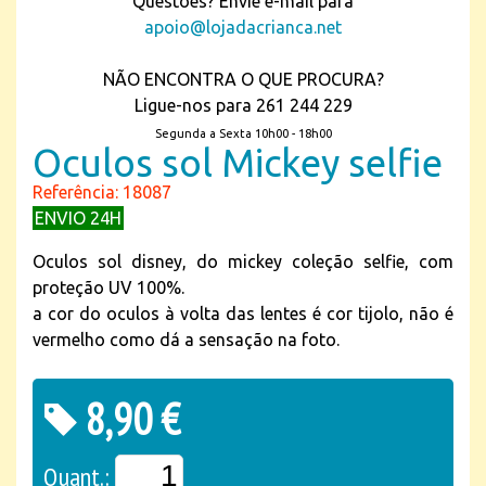
Questões? Envie e-mail para
apoio@lojadacrianca.net
NÃO ENCONTRA O QUE PROCURA?
Ligue-nos para 261 244 229
Segunda a Sexta 10h00 - 18h00
Oculos sol Mickey selfie
Referência: 18087
ENVIO 24H
Oculos sol disney, do mickey coleção selfie, com
proteção UV 100%.
a cor do oculos à volta das lentes é cor tijolo, não é
vermelho como dá a sensação na foto.
8,90 €
Quant.: