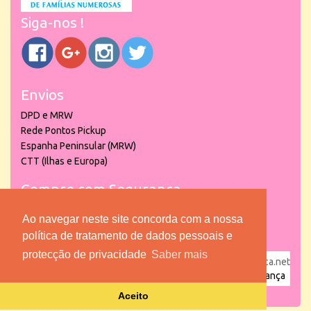
Siga-nos !
Envios
DPD e MRW
Rede Pontos Pickup
Espanha Peninsular (MRW)
CTT (Ilhas e Europa)
Compre com Segurança
Ao navegar neste site concorda com a nossa
política de tratamento de dados pessoais e
protecção de privacidade
Saber mais
powered by
puber!a
| © 2026 Copyright www.lojadacrianca.net
– Artigos de Festas, Escolares e Brinquedos |
Loja da Criança
Aceito