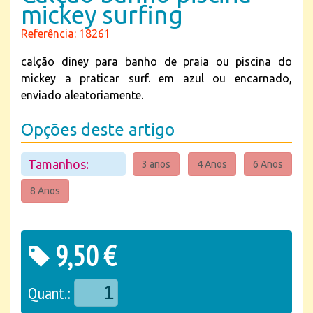
mickey surfing
Referência: 18261
calção diney para banho de praia ou piscina do
mickey a praticar surf. em azul ou encarnado,
enviado aleatoriamente.
Opções deste artigo
Tamanhos:
3 anos
4 Anos
6 Anos
8 Anos
9,50 €
Quant.: