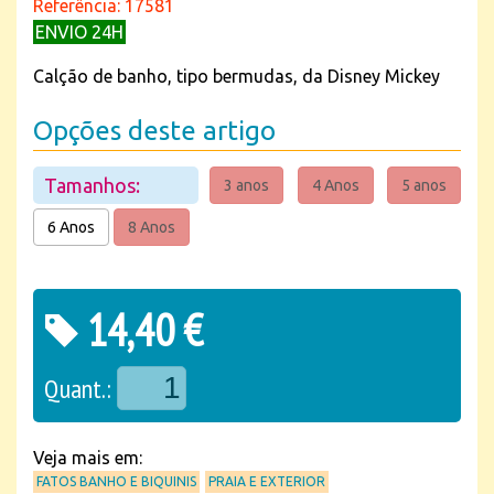
Referência: 17581
ENVIO 24H
Calção de banho, tipo bermudas, da Disney Mickey
Opções deste artigo
Tamanhos:
3 anos
4 Anos
5 anos
6 Anos
8 Anos
14,40 €
Quant.:
Veja mais em:
FATOS BANHO E BIQUINIS
PRAIA E EXTERIOR