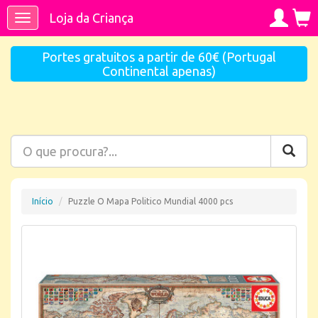
Loja da Criança
Toggle
navigation
Portes gratuitos a partir de 60€ (Portugal
Continental apenas)
Início
Puzzle O Mapa Politico Mundial 4000 pcs