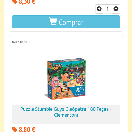
8,30 €
Comprar
Refª 107905
Puzzle Stumble Guys Cleópatra 180 Peças -
Clementoni
8,80 €