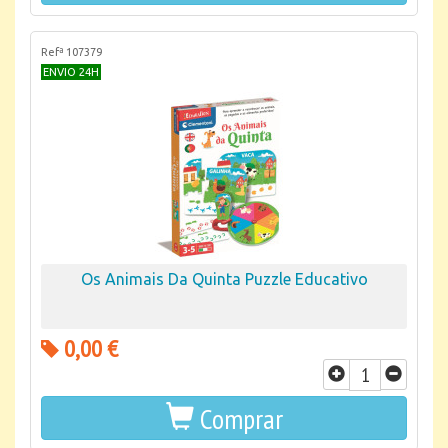
Refª 107379
ENVIO 24H
Os Animais Da Quinta Puzzle Educativo
0,00 €
Comprar