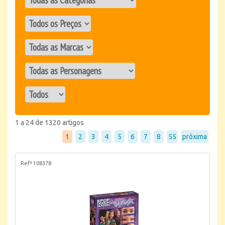
1 a 24 de 1320 artigos
1
2
3
4
5
6
7
8
55
próxima
Refª 108378